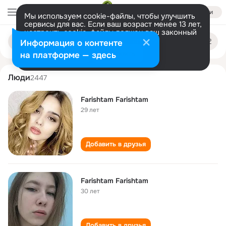
Войти
Мы используем cookie-файлы, чтобы улучшить
сервисы для вас. Если ваш возраст менее 13 лет,
настроить cookie-файлы должен ваш законный
farishtam farishtam
Поиск
представитель.
Больше информации
Информация о контенте
по
людям
Разрешить все
Настроить
на платформе — здесь
Люди
2447
Farishtam Farishtam
29 лет
Добавить в друзья
Farishtam Farishtam
30 лет
Добавить в друзья