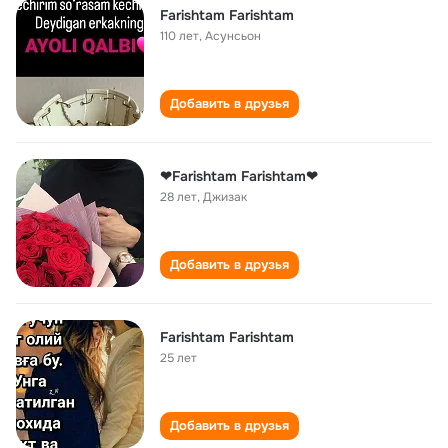
Farishtam Farishtam
110 лет
,
Асунсьон
Добавить в друзья
❤Farishtam Farishtam❤
28 лет
,
Джизак
Добавить в друзья
Farishtam Farishtam
25 лет
Добавить в друзья