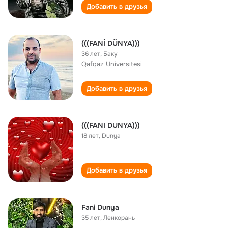
Добавить в друзья
(((FANİ DÜNYA)))
36 лет
,
Баку
Qafqaz Universitesi
Добавить в друзья
(((FANI DUNYA)))
18 лет
,
Dunya
Добавить в друзья
Fani Dunya
35 лет
,
Ленкорань