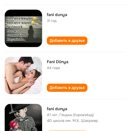
fani dunya
31 год
Добавить в друзья
Fani Dünya
44 года
Добавить в друзья
fani dunya
47 лет
,
Гянджа (Кировабад)
40 школа им. М.Х. Шахрияр