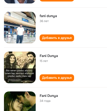
fani dunya
36 лет
Добавить в друзья
Fani Dunya
15 лет
Добавить в друзья
Fani Dunya
34 года