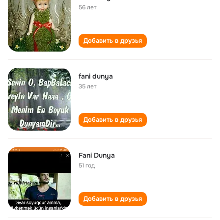
56 лет
Добавить в друзья
fani dunya
35 лет
Добавить в друзья
Fani Dunya
51 год
Добавить в друзья