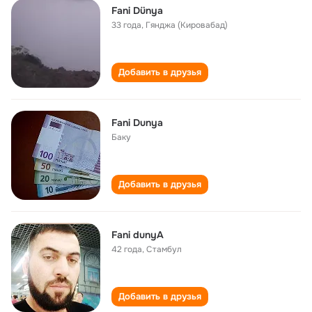
Fani Dünya
33 года
,
Гянджа (Кировабад)
Добавить в друзья
Fani Dunya
Баку
Добавить в друзья
Fani dunyA
42 года
,
Стамбул
Добавить в друзья