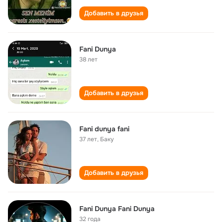
Добавить в друзья
Fani Dunya
38 лет
Добавить в друзья
Fani dunya fani
37 лет
,
Баку
Добавить в друзья
Fani Dunya Fani Dunya
32 года