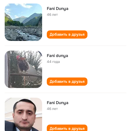
Fani Dunya
46 лет
Добавить в друзья
Fani dunya
44 года
Добавить в друзья
Fani Dunya
46 лет
Добавить в друзья