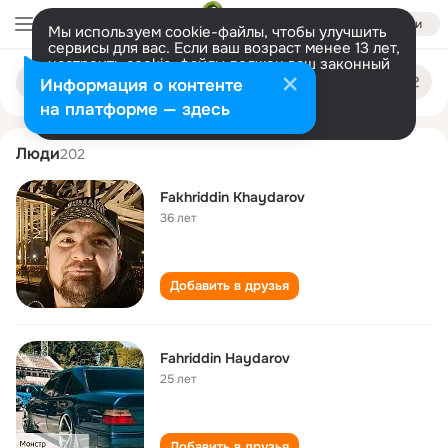
Войти
Мы используем cookie-файлы, чтобы улучшить
сервисы для вас. Если ваш возраст менее 13 лет,
настроить cookie-файлы должен ваш законный
fakhriddin khaydarov
Поиск
представитель.
Больше информации
Информация о контенте
по
людям
Разрешить все
Настроить
на платформе — здесь
Люди
202
Fakhriddin Khaydarov
36 лет
Добавить в друзья
Fahriddin Haydarov
25 лет
Добавить в друзья