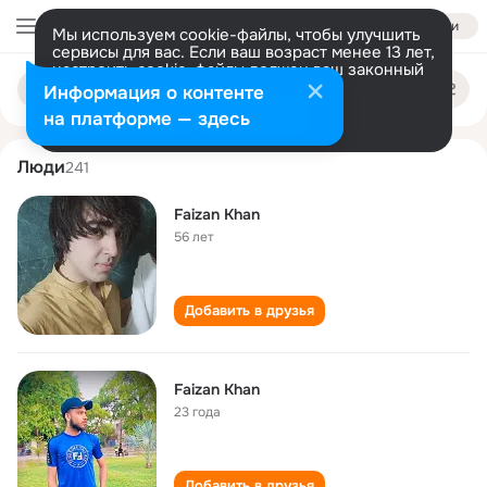
Войти
Мы используем cookie-файлы, чтобы улучшить
сервисы для вас. Если ваш возраст менее 13 лет,
настроить cookie-файлы должен ваш законный
faizan khan
Поиск
представитель.
Больше информации
Информация о контенте
по
людям
Разрешить все
Настроить
на платформе — здесь
Люди
241
Faizan Khan
56 лет
Добавить в друзья
Faizan Khan
23 года
Добавить в друзья