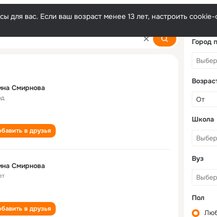
ы для вас. Если ваш возраст менее 13 лет, настроить cooki
Город 
Возрас
ина Смирнова
од
Школа
бавить в друзья
Вуз
ина Смирнова
ет
Пол
бавить в друзья
Лю