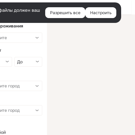
Войти
e-файлы должен ваш
Разрешить все
Настроить
Правая
колонка
проживания
т
бой