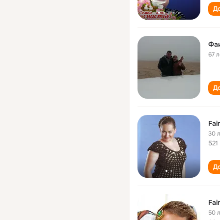
До
Фа
67 л
До
Fai
30 
521
До
Fai
50 