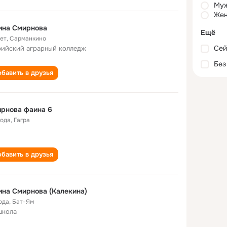
Му
Жен
ина Смирнова
Ещё
лет
,
Сарманкино
Сей
ийский аграрный колледж
Без
бавить в друзья
рнова фаина 6
года
,
Гагра
бавить в друзья
на Смирнова (Калекина)
ода
,
Бат-Ям
школа