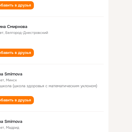
бавить в друзья
ина Смирнова
ет
,
Белгород-Днестровский
бавить в друзья
na Smirnova
лет
,
Минск
 школа (школа здоровья с математическим уклоном)
бавить в друзья
na Smirnova
лет
,
Мадрид