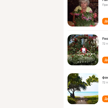
Пре
До
Feo
72 г
До
фа
72 г
До