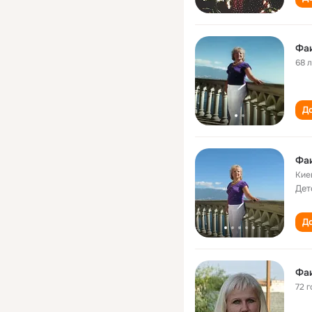
Фа
68 
До
Фа
Кие
Дет
До
Фа
72 г