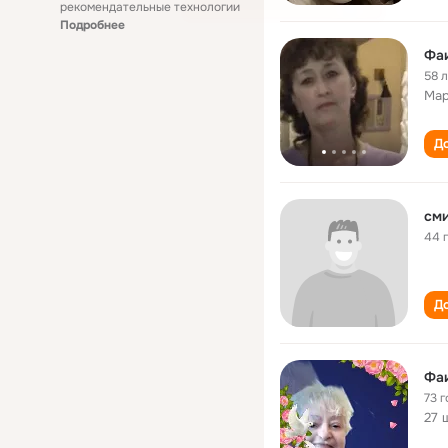
рекомендательные технологии
Подробнее
Фа
58 
Мар
До
сми
44 
До
Фаи
73 г
27 