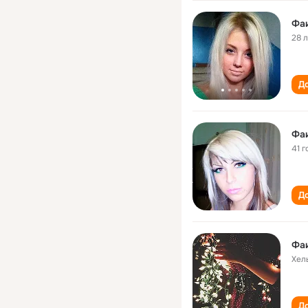
Фа
28 
До
Фа
41 г
До
Фа
Хел
До