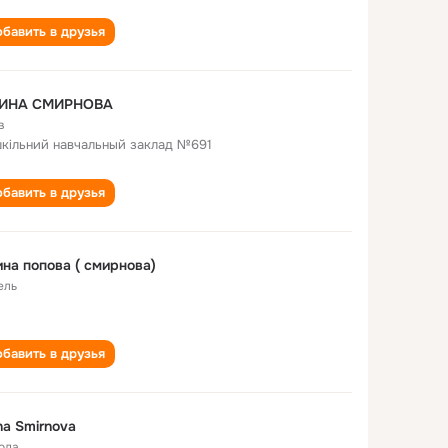
бавить в друзья
ИНА СМИРНОВА
в
кiльний навчальный заклад №691
бавить в друзья
на попова ( смирнова)
ель
бавить в друзья
na Smirnova
года