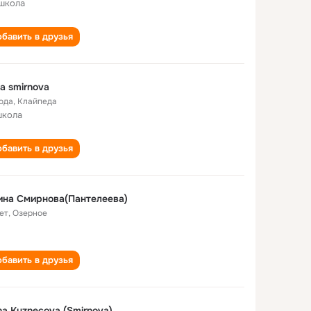
школа
бавить в друзья
na smirnova
года
,
Клайпеда
школа
бавить в друзья
на Смирнова(Пантелеева)
ет
,
Озерное
бавить в друзья
na Kuznecova (Smirnova)