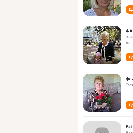
До
ФА
Кие
дош
До
фаи
Гом
До
Fai
52 