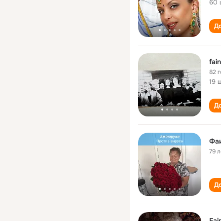
60 
До
fai
82 
19 
До
Фаи
79 л
До
Fai