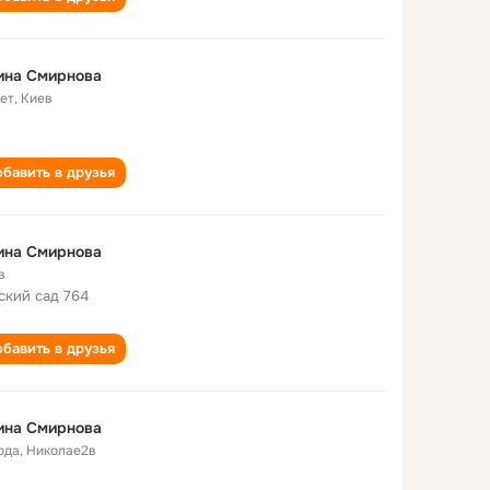
ина Смирнова
лет
,
Киев
бавить в друзья
ина Смирнова
в
ский сад 764
бавить в друзья
ина Смирнова
ода
,
Николае2в