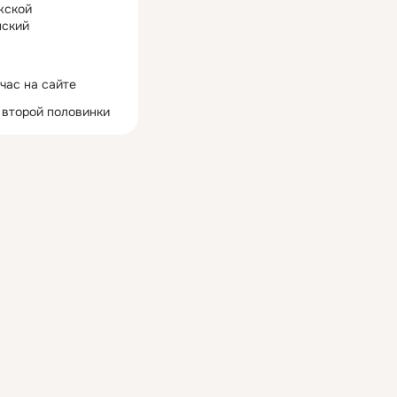
жской
ский
час на сайте
 второй половинки