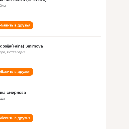
йли
бавить в друзья
dosija(Faina) Smirnova
ода
,
Роттердам
бавить в друзья
ина смирнова
ода
бавить в друзья