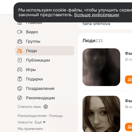
Мы используем cookie-файлы, чтобы улучшить сервис
законный представитель.
Больше информации
Левая
Поиск
Главная
faina smirnova
колонка
по
людям
Видео
Люди
233
Группы
Люди
Фа
21 г
Публикации
Игры
Подарки
До
Поздравления
Рекомендации
Фа
Сменить язык
16 л
Рекламодателям
Помощь
Новости
Ещё
До
Мы применяем