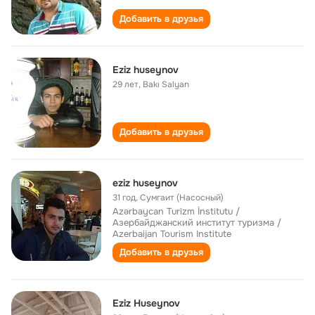
Добавить в друзья
Eziz huseynov
29 лет
,
Bakı Salyan
Добавить в друзья
eziz huseynov
31 год
,
Сумгаит (Насосный)
Azərbaycan Turizm İnstitutu /
Азербайджанский институт туризма /
Azerbaijan Tourism Institute
Добавить в друзья
Eziz Huseynov