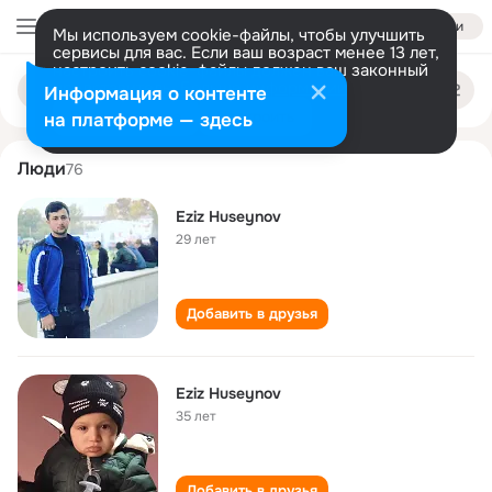
Войти
Мы используем cookie-файлы, чтобы улучшить
сервисы для вас. Если ваш возраст менее 13 лет,
настроить cookie-файлы должен ваш законный
eziz huseynov
Поиск
представитель.
Больше информации
Информация о контенте
по
людям
Разрешить все
Настроить
на платформе — здесь
Люди
76
Eziz Huseynov
29 лет
Добавить в друзья
Eziz Huseynov
35 лет
Добавить в друзья