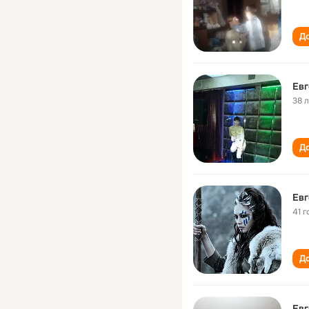
До
Ев
38 
До
Ев
41 г
До
Евг