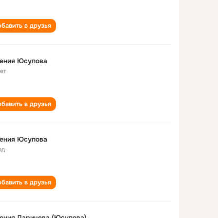
бавить в друзья
гения Юсупова
лет
бавить в друзья
гения Юсупова
од
бавить в друзья
ения Ларичева (Юсупова)