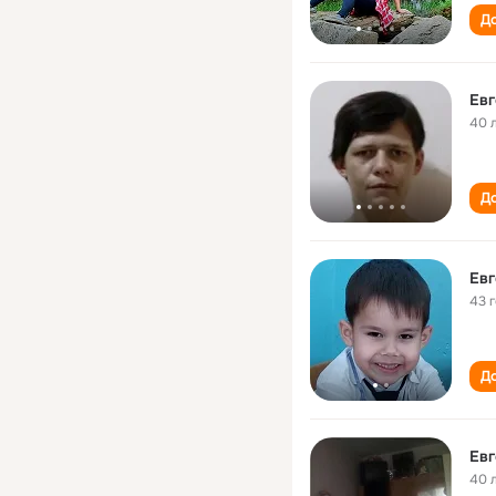
До
Ев
40 
До
Ев
43 
До
Ев
40 