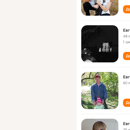
До
Ев
48 
1 ш
До
Ев
60 
До
Ев
35 