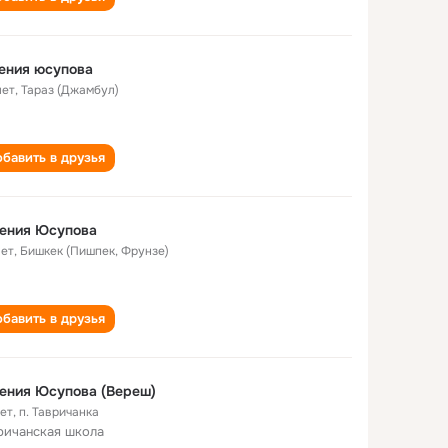
ения юсупова
лет
,
Тараз (Джамбул)
бавить в друзья
гения Юсупова
лет
,
Бишкек (Пишпек, Фрунзе)
бавить в друзья
ения Юсупова (Вереш)
лет
,
п. Тавричанка
ричанская школа