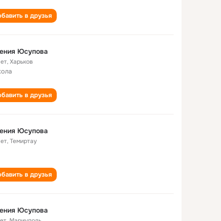
бавить в друзья
гения Юсупова
лет
,
Харьков
кола
бавить в друзья
гения Юсупова
лет
,
Темиртау
бавить в друзья
гения Юсупова
лет
,
Мариуполь