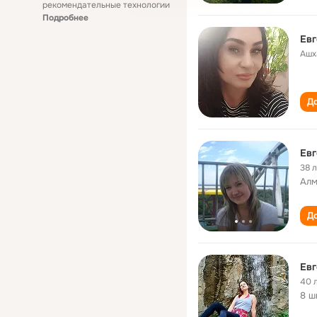
рекомендательные технологии
Подробнее
Ев
Ашх
До
Евг
38 
Алм
До
Евг
40 
8 ш