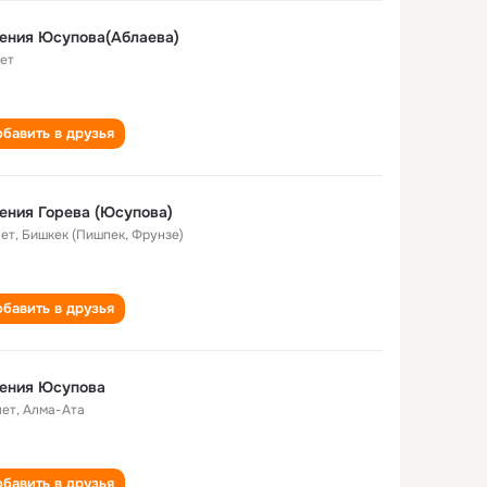
ения Юсупова(Аблаева)
лет
бавить в друзья
ения Горева (Юсупова)
лет
,
Бишкек (Пишпек, Фрунзе)
бавить в друзья
гения Юсупова
лет
,
Алма-Ата
бавить в друзья