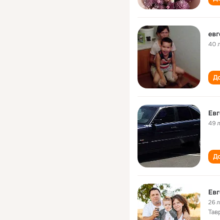
евг
40 
До
Ев
49 
До
Евг
26 
Тав