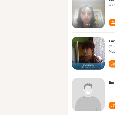
43 
До
Евг
77 л
Мед
До
Ев
До