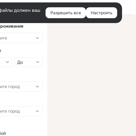
Войти
e-файлы должен ваш
Разрешить все
Настроить
Правая
колонка
проживания
т
бой