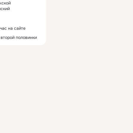
жской
ский
час на сайте
 второй половинки