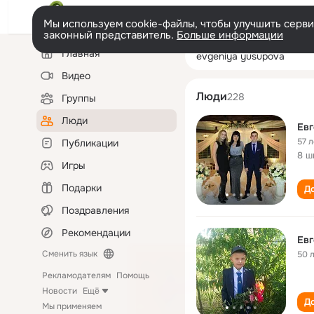
Мы используем cookie-файлы, чтобы улучшить сервис
законный представитель.
Больше информации
Левая
Поиск
Главная
evgeniya yusup
колонка
по
людям
Видео
Люди
228
Группы
Люди
Ев
57 л
Публикации
8 ш
Игры
Подарки
До
Поздравления
Рекомендации
Евг
Сменить язык
50 
Рекламодателям
Помощь
Новости
Ещё
До
Мы применяем