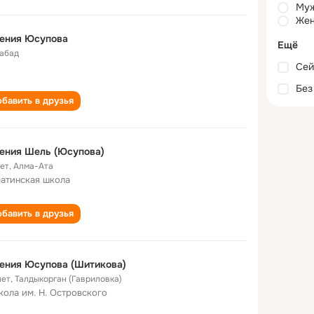
Му
Жен
гения Юсупова
Ещё
абад
Сей
Без
бавить в друзья
ения Шель (Юсупова)
лет
,
Алма-Ата
атинская школа
бавить в друзья
ения Юсупова (Шитикова)
лет
,
Талдыкорган (Гавриловка)
кола им. Н. Островского