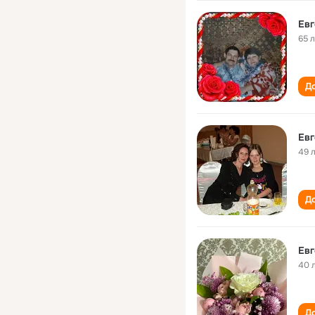
Евг
65 
До
Евг
49 
До
Ев
40 
До