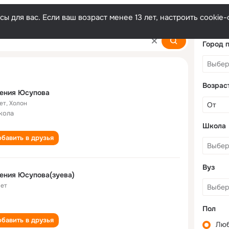
ы для вас. Если ваш возраст менее 13 лет, настроить cooki
ova
Город 
Возрас
гения Юсупова
ет
,
Холон
кола
Школа
бавить в друзья
Вуз
ения Юсупова(зуева)
лет
Пол
бавить в друзья
Лю