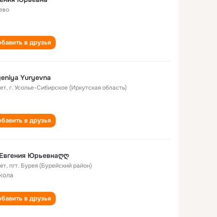
ево
бавить в друзья
eniya Yuryevna
лет
,
г. Усолье-Сибирское (Иркутская область)
бавить в друзья
Евгения Юрьевнаღღ
лет
,
пгт. Бурея (Бурейский район)
кола
бавить в друзья