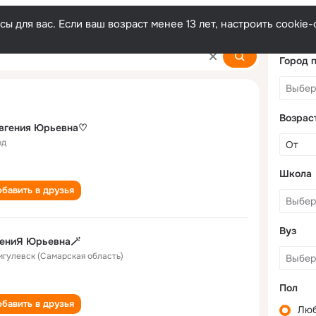
ы для вас. Если ваш возраст менее 13 лет, настроить cooki
na
Город 
Возрас
вгения Юрьевна♡︎
од
Школа
бавить в друзья
Вуз
гениЯ Юрьевна🪄
Жигулевск (Самарская область)
Пол
бавить в друзья
Лю