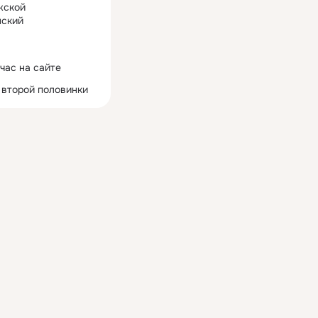
жской
ский
час на сайте
 второй половинки