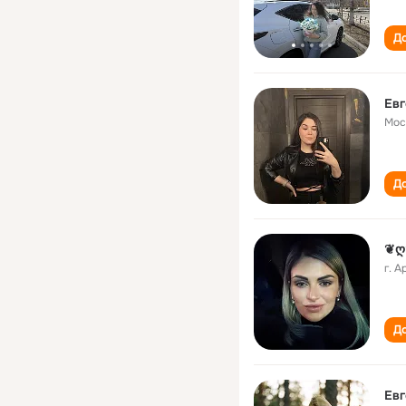
До
Ев
Мос
До
❦ღ
г. 
До
Евг