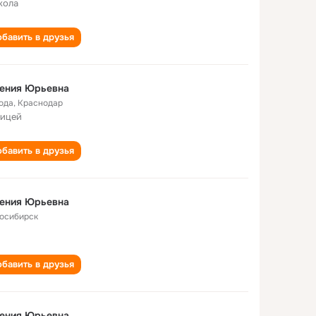
кола
бавить в друзья
гения Юрьевна
года
,
Краснодар
лицей
бавить в друзья
гения Юрьевна
осибирск
бавить в друзья
гения Юрьевна