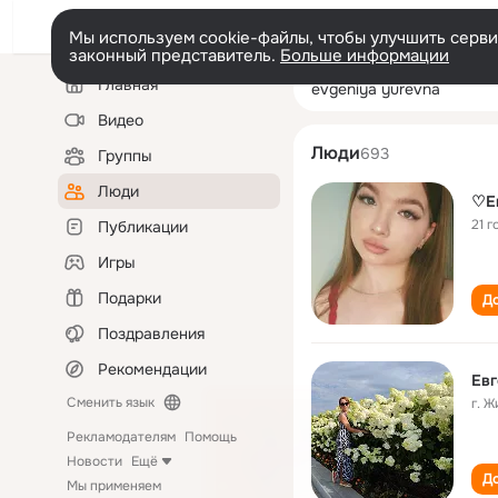
Мы используем cookie-файлы, чтобы улучшить сервис
законный представитель.
Больше информации
Левая
Поиск
Главная
evgeniya yurev
колонка
по
людям
Видео
Люди
693
Группы
Люди
♡︎Е
21 г
Публикации
Игры
Подарки
До
Поздравления
Рекомендации
Ев
Сменить язык
г. 
Рекламодателям
Помощь
Новости
Ещё
До
Мы применяем