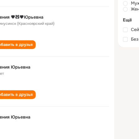
Му
Жен
ения 💗🧸💗Юрьевна
Ещё
Минусинск (Красноярский край)
Сей
Без
бавить в друзья
гения Юрьевна
лет
бавить в друзья
гения Юрьевна