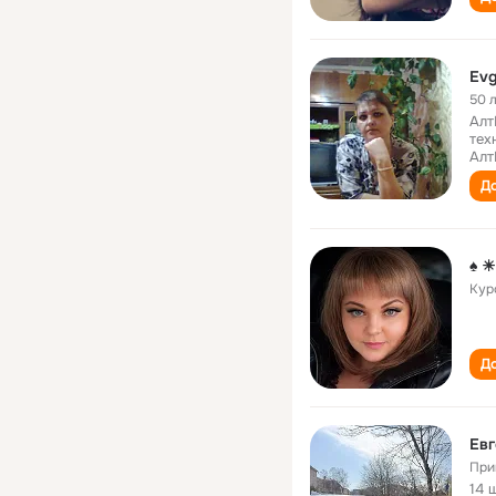
Evg
50 
Алт
тех
Алт
До
♠ 
Кур
До
Ев
При
14 