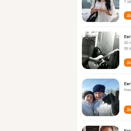
7 ш
До
Ев
32 
18 
До
Ев
Нов
До
Ев