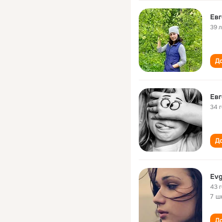
Ев
39 
До
Ев
34 
До
Evg
43 
7 ш
До