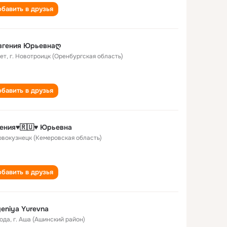
бавить в друзья
вгения Юрьевнаღ
лет
,
г. Новотроицк (Оренбургская область)
бавить в друзья
ения♥️🇷🇺♥️ Юрьевна
Новокузнецк (Кемеровская область)
бавить в друзья
eniya Yurevna
года
,
г. Аша (Ашинский район)