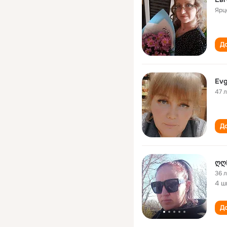
Ярц
До
Evg
47 
До
ღღ
36 
4 ш
До