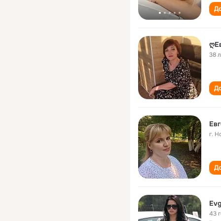
До
ღЕ
38 
До
Евг
г. 
До
Evg
43 