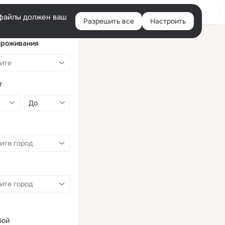
Войти
e-файлы должен ваш
Разрешить все
Настроить
Правая
колонка
проживания
т
бой