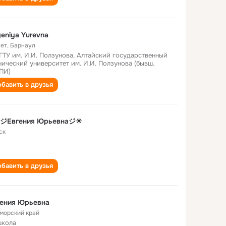
eniya Yurevna
лет
,
Барнаул
ГТУ им. И.И. Ползунова, Алтайский государственный
нический университет им. И.И. Ползунова (бывш.
ПИ)
бавить в друзья
☀ジЕвгения Юрьевнаジ☀
ск
бавить в друзья
гения Юрьевна
морский край
школа