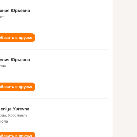
гения Юрьевна
лет
бавить в друзья
гения Юрьевна
года
бавить в друзья
eniya Yurevna
года
,
Ярославль
кола
бавить в друзья