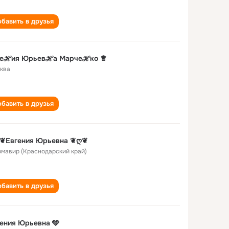
бавить в друзья
геℋия Юрьевℋа Марчеℋко ♕
ква
бавить в друзья
❦Евгения Юрьевна ❦ღ❦
Армавир (Краснодарский край)
бавить в друзья
ения Юрьевна 🩵