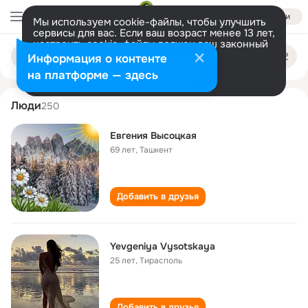
Войти
Мы используем cookie-файлы, чтобы улучшить
сервисы для вас. Если ваш возраст менее 13 лет,
настроить cookie-файлы должен ваш законный
evgeniya vysotskaya
Поиск
представитель.
Больше информации
Информация о контенте
по
людям
Разрешить все
Настроить
на платформе — здесь
Люди
250
Евгения Высоцкая
69 лет
,
Ташкент
Добавить в друзья
Yevgeniya Vysotskaya
25 лет
,
Тирасполь
Добавить в друзья