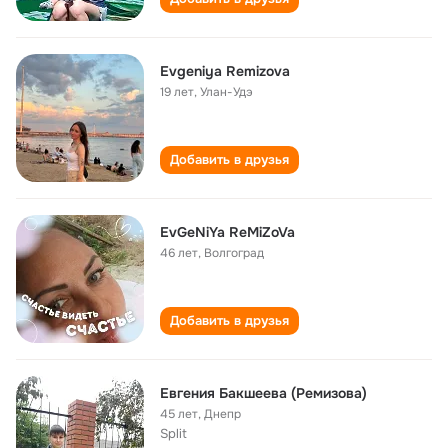
Evgeniya Remizova
19 лет
,
Улан-Удэ
Добавить в друзья
EvGeNiYa ReMiZoVa
46 лет
,
Волгоград
Добавить в друзья
Евгения Бакшеева (Ремизова)
45 лет
,
Днепр
Split