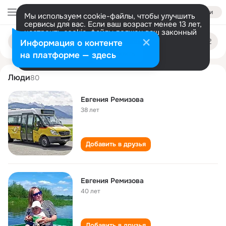
Войти
Мы используем cookie-файлы, чтобы улучшить
сервисы для вас. Если ваш возраст менее 13 лет,
настроить cookie-файлы должен ваш законный
evgeniya remizova
Поиск
представитель.
Больше информации
Информация о контенте
по
людям
Разрешить все
Настроить
на платформе — здесь
Люди
80
Евгения Ремизова
38 лет
Добавить в друзья
Евгения Ремизова
40 лет
Добавить в друзья