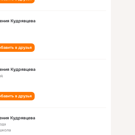
ения Кудрявцева
бавить в друзья
ения Кудрявцева
од
бавить в друзья
ения Кудрявцева
года
школа