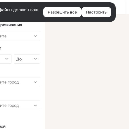
Войти
e-файлы должен ваш
Разрешить все
Настроить
Правая
колонка
проживания
т
бой