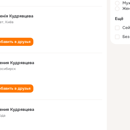
Му
Жен
енія Кудрявцева
Ещё
ет
,
Киёв
Сей
Без
бавить в друзья
ения Кудрявцева
осибирск
бавить в друзья
ения Кудрявцева
года