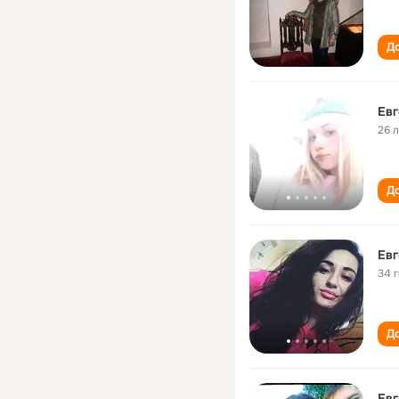
До
Евг
26 
До
Евг
34 
До
Евг