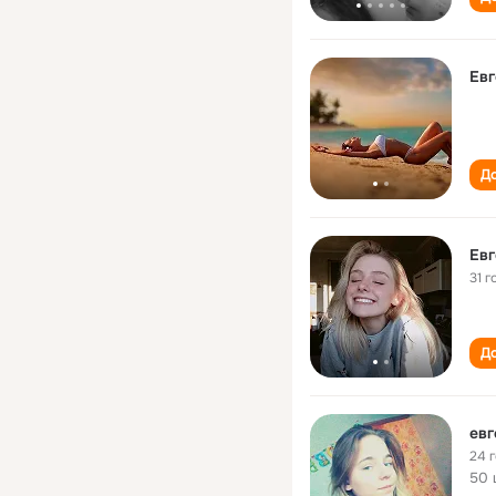
Евг
До
Евг
31 г
До
евг
24 
50 