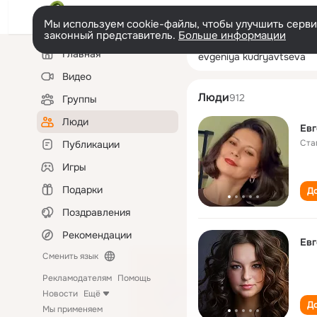
Мы используем cookie-файлы, чтобы улучшить сервис
законный представитель.
Больше информации
Левая
Поиск
Главная
evgeniya kudrya
колонка
по
людям
Видео
Люди
912
Группы
Люди
Евг
Ста
Публикации
Игры
Подарки
До
Поздравления
Рекомендации
Евг
Сменить язык
Рекламодателям
Помощь
Новости
Ещё
До
Мы применяем