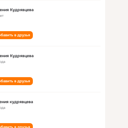
ения Кудрявцева
лет
бавить в друзья
ения Кудрявцева
года
бавить в друзья
ения кудрявцева
года
бавить в друзья