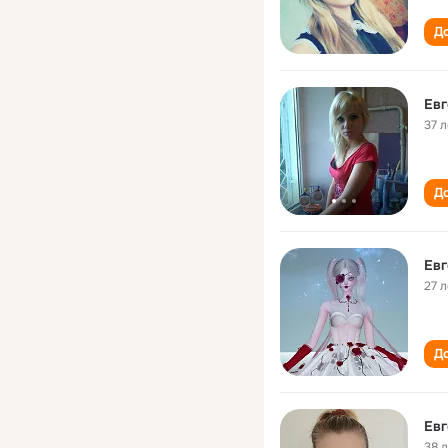
До
Евг
37 л
До
Евг
27 л
До
Евг
38 