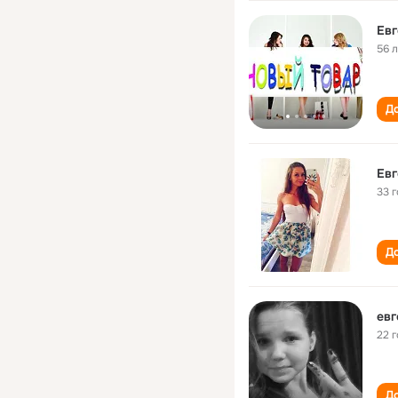
Евг
56 
До
Евг
33 
До
евг
22 
До