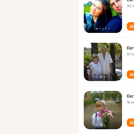
30 
До
Евг
57 л
До
Евг
16 л
До