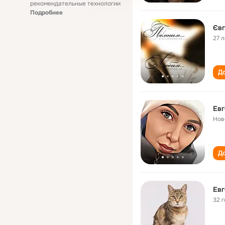
рекомендательные технологии
Подробнее
Євг
27 л
До
Евг
Нов
До
Евг
32 