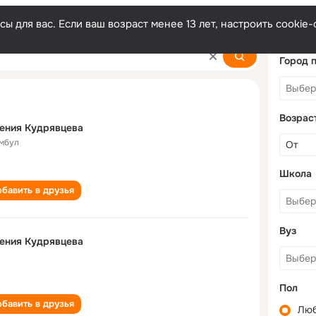
ы для вас. Если ваш возраст менее 13 лет, настроить cooki
vtseva
Город 
Возрас
ения Кудрявцева
мбул
Школа
бавить в друзья
Вуз
ения Кудрявцева
Пол
бавить в друзья
Лю