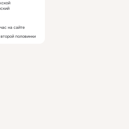
жской
ский
час на сайте
 второй половинки