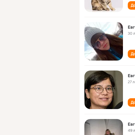
До
Евг
30 
До
Евг
27 л
До
Евг
49 