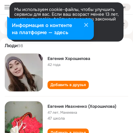
Войти
Мы используем cookie-файлы, чтобы улучшить
сервисы для вас. Если ваш возраст менее 13 лет,
настроить cookie-файлы должен ваш законный
evgeniya khoroshilova
Поиск
представитель.
Больше информации
Информация о контенте
по
людям
Разрешить все
Настроить
на платформе — здесь
Люди
98
Евгения Хорошилова
42 года
Добавить в друзья
Евгения Ивахненко (Хорошилова)
47 лет
,
Макеевка
47 школа
Добавить в друзья