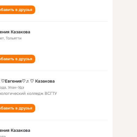
бавить в друзья
ения Кaзaковa
лет
,
Тольятти
бавить в друзья
♡Евгения♡♬♡ Казакова
года
,
Улан-Удэ
нологический колледж ВСГТУ
бавить в друзья
ения Казакова
года