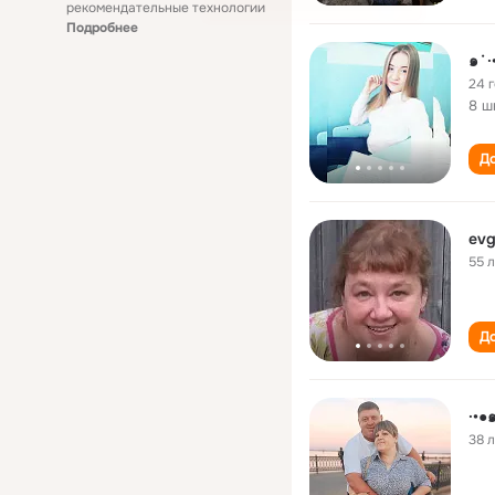
рекомендательные технологии
Подробнее
๑˙·
24 
8 ш
До
evg
55 
До
·•
38 