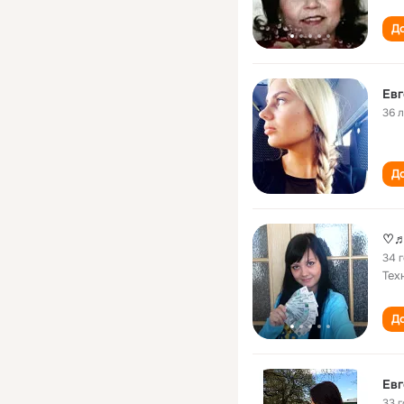
До
Евг
36 
До
♡♬
34 
Тех
До
Евг
33 