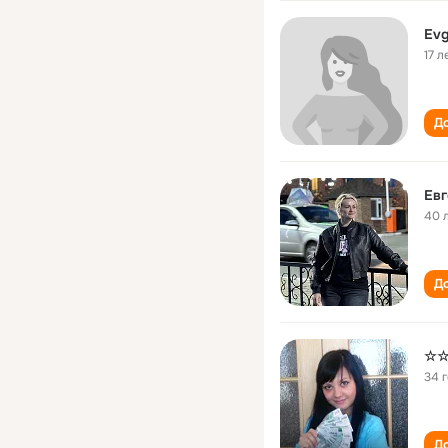
Evg
17 л
До
Евг
40 
До
☆☆
34 
До