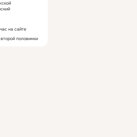
жской
ский
час на сайте
 второй половинки