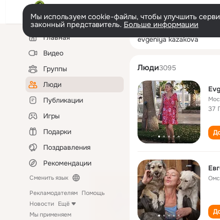
Мы используем cookie-файлы, чтобы улучшить сервис
законный представитель.
Больше информации
Левая
Поиск
Главная
evgeniya kazak
колонка
по
людям
Видео
Люди
3095
Группы
Люди
Evg
Мос
Публикации
37 
Игры
Подарки
До
Поздравления
Рекомендации
Евг
Сменить язык
Омс
Рекламодателям
Помощь
Новости
Ещё
До
Мы применяем