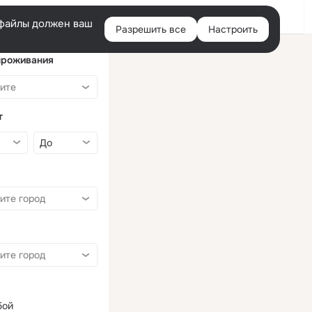
Войти
e-файлы должен ваш
Разрешить все
Настроить
Правая
колонка
проживания
т
бой