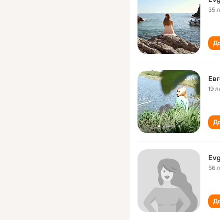
35 
До
Евг
19 л
До
Evg
56 
До