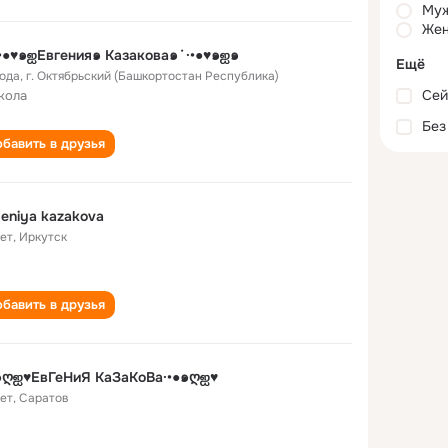
Му
Жен
•●♥๑ஐЕвгения๑ Казакова๑˙·•●♥๑ஐ๑
Ещё
года
,
г. Октябрьский (Башкортостан Республика)
Сей
кола
Без
бавить в друзья
eniya kazakova
лет
,
Иркутск
бавить в друзья
●๑ღஐ♥ЕвГеНиЯ КаЗаКоВа·•●๑ღஐ♥
лет
,
Саратов