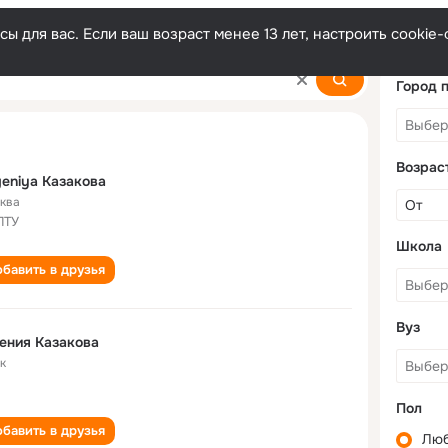
ы для вас. Если ваш возраст менее 13 лет, настроить cooki
ova
Город 
Возрас
eniya Казакова
ква
ПТУ
Школа
бавить в друзья
Вуз
ения Казакова
к
Пол
бавить в друзья
Лю