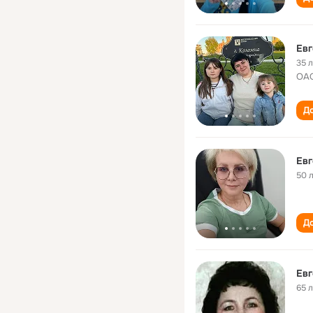
Евг
35 
ОАО
До
Евг
50 
До
Евг
65 