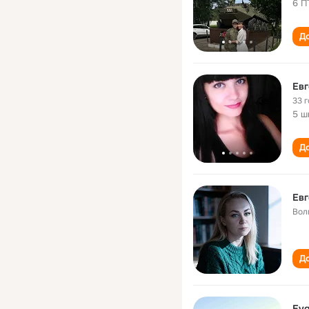
6 П
До
Евг
33 
5 ш
До
Ев
Вол
До
Evg