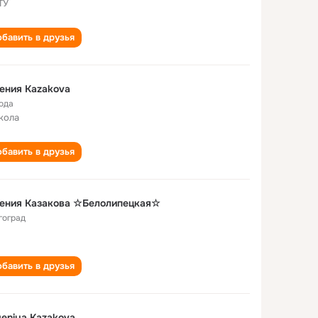
ТУ
бавить в друзья
ения Kazakova
года
кола
бавить в друзья
гения Казакова ☆Белолипецкая☆
гоград
бавить в друзья
eniya Kazakova