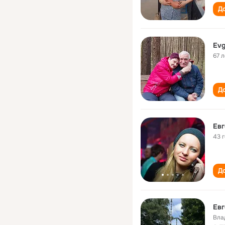
До
Evg
67 л
До
Евг
43 
До
Евг
Вла