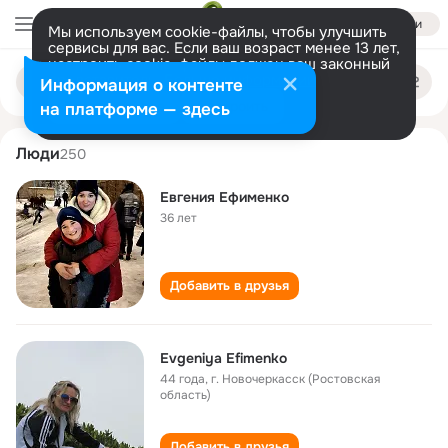
Войти
Мы используем cookie-файлы, чтобы улучшить
сервисы для вас. Если ваш возраст менее 13 лет,
настроить cookie-файлы должен ваш законный
evgeniya efimenko
Поиск
представитель.
Больше информации
Информация о контенте
по
людям
Разрешить все
Настроить
на платформе — здесь
Люди
250
Евгения Ефименко
36 лет
Добавить в друзья
Evgeniya Efimenko
44 года
,
г. Новочеркасск (Ростовская
область)
Добавить в друзья