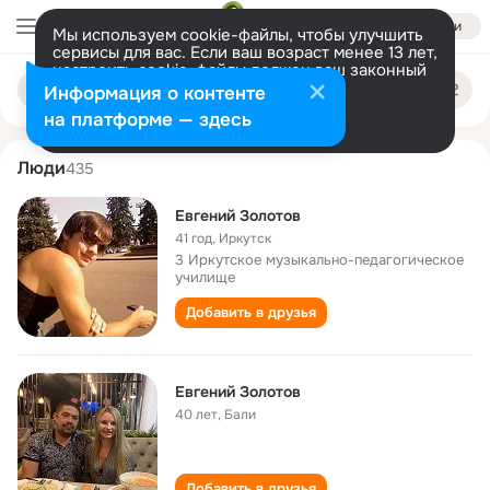
Войти
Мы используем cookie-файлы, чтобы улучшить
сервисы для вас. Если ваш возраст менее 13 лет,
настроить cookie-файлы должен ваш законный
evgeniy zolotov
Поиск
представитель.
Больше информации
Информация о контенте
по
людям
Разрешить все
Настроить
на платформе — здесь
Люди
435
Евгений Золотов
41 год
,
Иркутск
3 Иркутское музыкально-педагогическое
училище
Добавить в друзья
Евгений Золотов
40 лет
,
Бали
Добавить в друзья