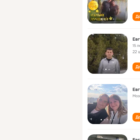
До
Евг
15 л
22 
До
Евг
Моз
До
Евг