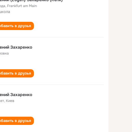
ода
,
Frankfurt am Main
школа
бавить в друзья
ений Захаренко
ловка
бавить в друзья
ений Захаренко
лет
,
Киев
бавить в друзья