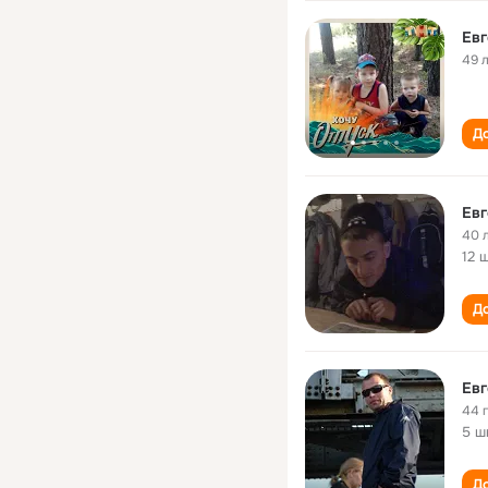
Евг
49 
До
Евг
40 
12 
До
Евг
44 
5 ш
До