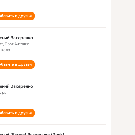
бавить в друзья
ений Захаренко
ет
,
Порт Антонио
школа
бавить в друзья
ений Захаренко
ырь
бавить в друзья
ений (Eugen) Захаренко (Renk)