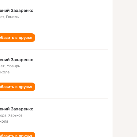
ений Захаренко
лет
,
Гомель
бавить в друзья
ений Захаренко
лет
,
Мозырь
школа
бавить в друзья
ений Захаренко
года
,
Харьков
кола
бавить в друзья