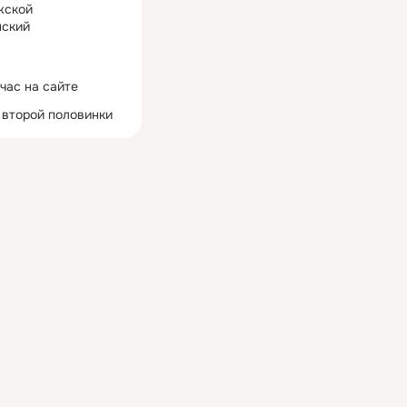
жской
ский
час на сайте
 второй половинки