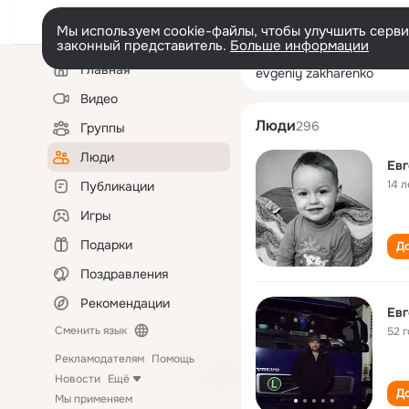
Мы используем cookie-файлы, чтобы улучшить сервис
законный представитель.
Больше информации
Левая
Поиск
Главная
evgeniy zakhar
колонка
по
людям
Видео
Люди
296
Группы
Люди
Евг
14 л
Публикации
Игры
Подарки
До
Поздравления
Рекомендации
Евг
Сменить язык
52 
Рекламодателям
Помощь
Новости
Ещё
До
Мы применяем