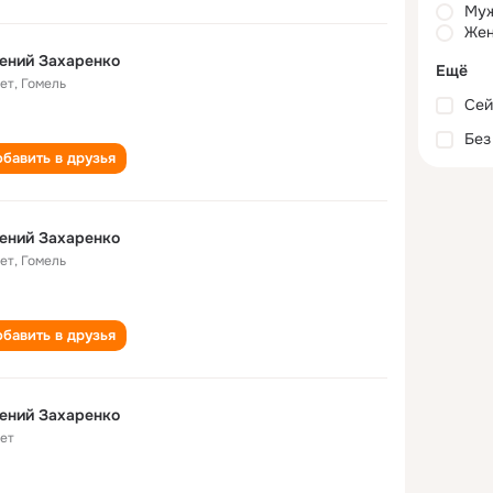
Му
Жен
ений Захаренко
Ещё
лет
,
Гомель
Сей
Без
бавить в друзья
ений Захаренко
лет
,
Гомель
бавить в друзья
ений Захаренко
лет