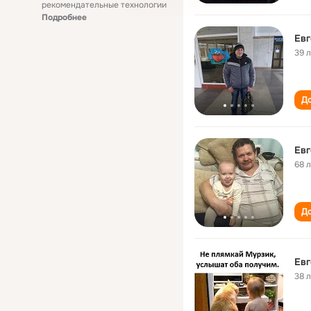
рекомендательные технологии
Подробнее
Евг
39 
До
Евг
68 
До
Евг
38 