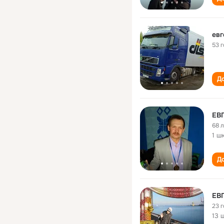
евг
53 
До
ЕВ
68 
1 ш
До
ЕВ
23 
13 