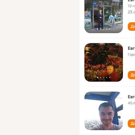
72 г
23 
До
Евг
Гор
До
Eвг
45 
До