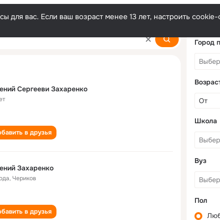
ы для вас. Если ваш возраст менее 13 лет, настроить cooki
enko
Город 
Возрас
ений Сергееви Захаренко
ет
Школа
бавить в друзья
Вуз
ений Захаренко
года
,
Чериков
Пол
бавить в друзья
Лю