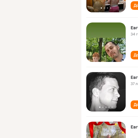
До
Евг
34 
До
Евг
37 л
До
Евг