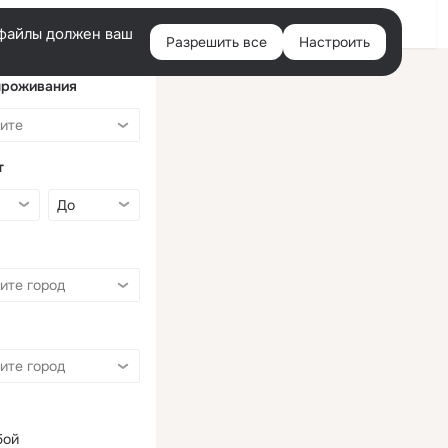
Войти
e-файлы должен ваш
Разрешить все
Настроить
Правая
колонка
проживания
т
бой