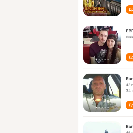
До
ЕВ
Хой
До
Евг
43 
34 
До
Евг
46 