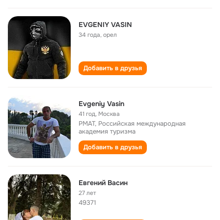
EVGENIY VASIN
34 года
,
орeл
Добавить в друзья
Evgeniy Vasin
41 год
,
Москва
РМАТ, Российская международная
академия туризма
Добавить в друзья
Евгений Васин
27 лет
49371