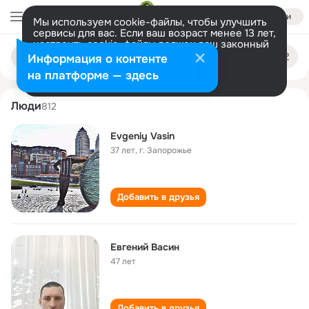
Войти
Мы используем cookie-файлы, чтобы улучшить
сервисы для вас. Если ваш возраст менее 13 лет,
настроить cookie-файлы должен ваш законный
evgeniy vasin
Поиск
представитель.
Больше информации
Информация о контенте
по
людям
Разрешить все
Настроить
на платформе — здесь
Люди
812
Evgeniy Vasin
37 лет
,
г. Запорожье
Добавить в друзья
Евгений Васин
47 лет
Добавить в друзья