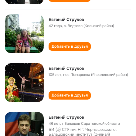
Евгений Струков
42 года
,
с. Видяево (Кольский район)
Добавить в друзья
Евгений Струков
105 лет
,
пос. Томаровка (Яковлевский район)
Добавить в друзья
Евгений Струков
46 лет
,
г Балашов Саратовской области
БИ (ф) СГУ им. Н.Г. Чернышевского,
Балашовский институт (филиал)