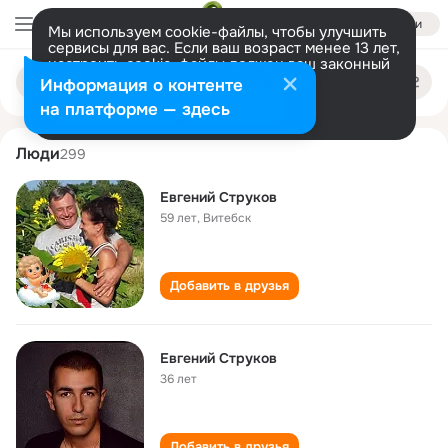
Войти
Мы используем cookie-файлы, чтобы улучшить
сервисы для вас. Если ваш возраст менее 13 лет,
настроить cookie-файлы должен ваш законный
evgeniy strukov
Поиск
представитель.
Больше информации
Информация о контенте
по
людям
Разрешить все
Настроить
на платформе — здесь
Люди
299
Евгений Струков
59 лет
,
Витебск
Добавить в друзья
Евгений Струков
36 лет
Добавить в друзья