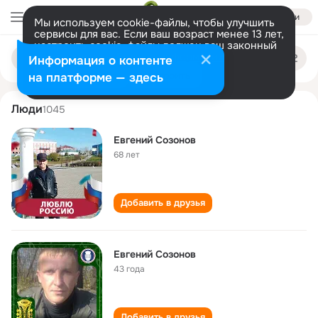
Войти
Мы используем cookie-файлы, чтобы улучшить
сервисы для вас. Если ваш возраст менее 13 лет,
настроить cookie-файлы должен ваш законный
evgeniy sozonov
Поиск
представитель.
Больше информации
Информация о контенте
по
людям
Разрешить все
Настроить
на платформе — здесь
Люди
1045
Евгений Созонов
68 лет
Добавить в друзья
Евгений Созонов
43 года
Добавить в друзья