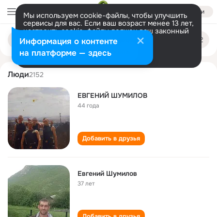
Войти
Мы используем cookie-файлы, чтобы улучшить
сервисы для вас. Если ваш возраст менее 13 лет,
настроить cookie-файлы должен ваш законный
evgeniy shumilov
Поиск
представитель.
Больше информации
Информация о контенте
по
людям
Разрешить все
Настроить
на платформе — здесь
Люди
2152
EВГЕНИЙ ШУМИЛОВ
44 года
Добавить в друзья
Евгений Шумилов
37 лет
Добавить в друзья