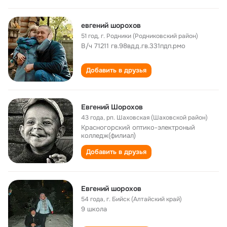
евгений шорохов
51 год
,
г. Родники (Родниковский район)
В/ч 71211 гв.98вдд.гв.331пдп.рмо
Добавить в друзья
Евгений Шорохов
43 года
,
рп. Шаховская (Шаховской район)
Красногорский оптико-электроный
колледж(филиал)
Добавить в друзья
Евгений шорохов
54 года
,
г. Бийск (Алтайский край)
9 школа