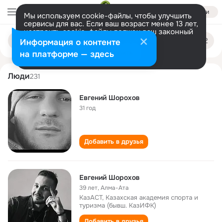
Войти
Мы используем cookie-файлы, чтобы улучшить
сервисы для вас. Если ваш возраст менее 13 лет,
настроить cookie-файлы должен ваш законный
evgeniy shorokhov
Поиск
представитель.
Больше информации
Информация о контенте
по
людям
Разрешить все
Настроить
на платформе — здесь
Люди
231
Евгений Шорохов
31 год
Добавить в друзья
Евгений Шорохов
39 лет
,
Алма-Ата
КазАСТ, Казахская академия спорта и
туризма (бывш. КазИФК)
Добавить в друзья