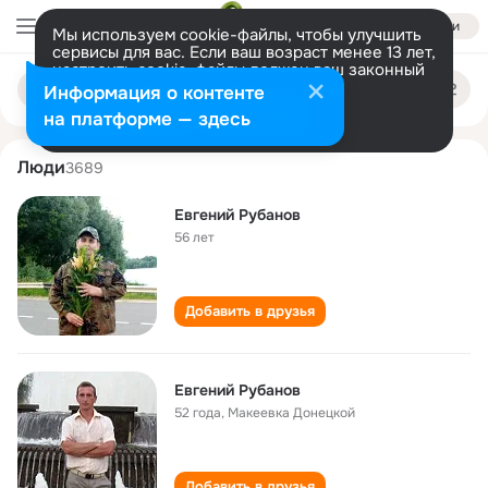
Войти
Мы используем cookie-файлы, чтобы улучшить
сервисы для вас. Если ваш возраст менее 13 лет,
настроить cookie-файлы должен ваш законный
evgeniy rubanov
Поиск
представитель.
Больше информации
Информация о контенте
по
людям
Разрешить все
Настроить
на платформе — здесь
Люди
3689
Евгений Рубанов
56 лет
Добавить в друзья
Евгений Рубанов
52 года
,
Макеевка Донецкой
Добавить в друзья