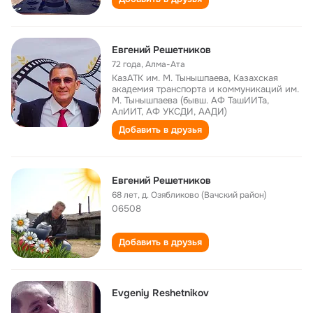
Евгений Решетников
72 года
,
Алма-Ата
КазАТК им. М. Тынышпаева, Казахская
академия транспорта и коммуникаций им.
М. Тынышпаева (бывш. АФ ТашИИТа,
АлИИТ, АФ УКСДИ, ААДИ)
Добавить в друзья
Евгений Решетников
68 лет
,
д. Озябликово (Вачский район)
06508
Добавить в друзья
Evgeniy Reshetnikov