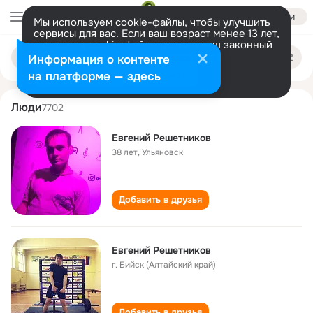
Войти
Мы используем cookie-файлы, чтобы улучшить
сервисы для вас. Если ваш возраст менее 13 лет,
настроить cookie-файлы должен ваш законный
evgeniy reshetnikov
Поиск
представитель.
Больше информации
Информация о контенте
по
людям
Разрешить все
Настроить
на платформе — здесь
Люди
7702
Евгений Решетников
38 лет
,
Ульяновск
Добавить в друзья
Евгений Решетников
г. Бийск (Алтайский край)
Добавить в друзья