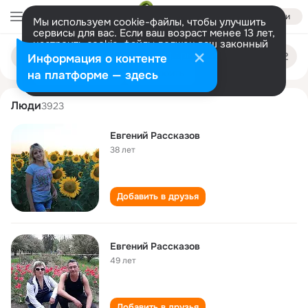
Войти
Мы используем cookie-файлы, чтобы улучшить
сервисы для вас. Если ваш возраст менее 13 лет,
настроить cookie-файлы должен ваш законный
evgeniy rasskazov
Поиск
представитель.
Больше информации
Информация о контенте
по
людям
Разрешить все
Настроить
на платформе — здесь
Люди
3923
Евгений Рассказов
38 лет
Добавить в друзья
Евгений Рассказов
49 лет
Добавить в друзья