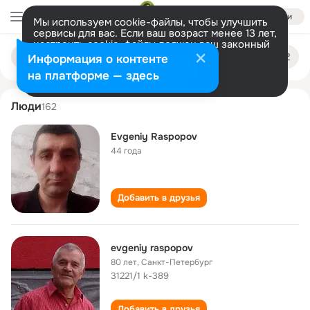
Войти
Мы используем cookie-файлы, чтобы улучшить
сервисы для вас. Если ваш возраст менее 13 лет,
настроить cookie-файлы должен ваш законный
evgeniy raspopov
Поиск
представитель.
Больше информации
Информация о контенте
по
людям
Разрешить все
Настроить
на платформе — здесь
Люди
162
Evgeniy Raspopov
44 года
Добавить в друзья
evgeniy raspopov
80 лет
,
Санкт-Петербург
31221/1 k-389
Добавить в друзья