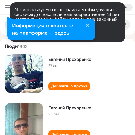
Войти
Мы используем cookie-файлы, чтобы улучшить
сервисы для вас. Если ваш возраст менее 13 лет,
настроить cookie-файлы должен ваш законный
evgeniy prokhorenko
Поиск
представитель.
Больше информации
Информация о контенте
по
людям
Разрешить все
Настроить
на платформе — здесь
Люди
1802
Евгений Прохоренко
27 лет
Добавить в друзья
Евгений Прохоренко
35 лет
Добавить в друзья