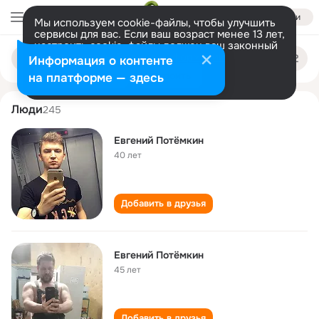
Войти
Мы используем cookie-файлы, чтобы улучшить
сервисы для вас. Если ваш возраст менее 13 лет,
настроить cookie-файлы должен ваш законный
evgeniy potemkin
Поиск
представитель.
Больше информации
Информация о контенте
по
людям
Разрешить все
Настроить
на платформе — здесь
Люди
245
Евгений Потёмкин
40 лет
Добавить в друзья
Евгений Потёмкин
45 лет
Добавить в друзья