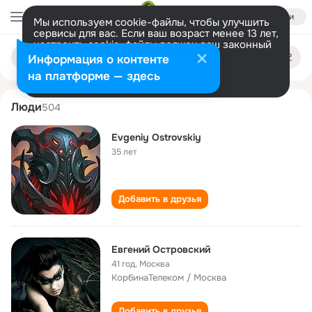
Войти
Мы используем cookie-файлы, чтобы улучшить
сервисы для вас. Если ваш возраст менее 13 лет,
настроить cookie-файлы должен ваш законный
evgeniy ostrovskiy
Поиск
представитель.
Больше информации
Информация о контенте
по
людям
Разрешить все
Настроить
на платформе — здесь
Люди
504
Evgeniy Ostrovskiy
35 лет
Добавить в друзья
Евгений Островский
41 год
,
Москва
КорбинаТелеком / Москва
Добавить в друзья