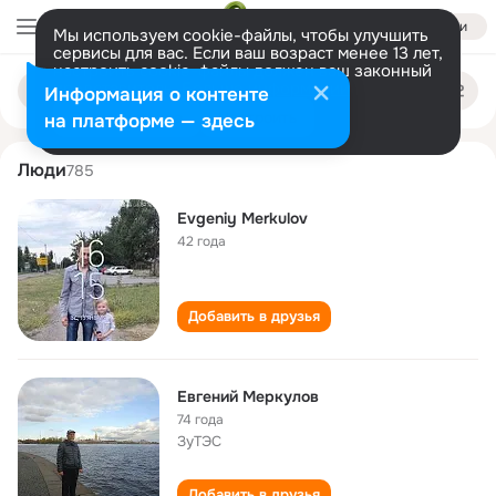
Войти
Мы используем cookie-файлы, чтобы улучшить
сервисы для вас. Если ваш возраст менее 13 лет,
настроить cookie-файлы должен ваш законный
evgeniy merkulov
Поиск
представитель.
Больше информации
Информация о контенте
по
людям
Разрешить все
Настроить
на платформе — здесь
Люди
785
Evgeniy Merkulov
42 года
Добавить в друзья
Евгений Меркулов
74 года
ЗуТЭС
Добавить в друзья