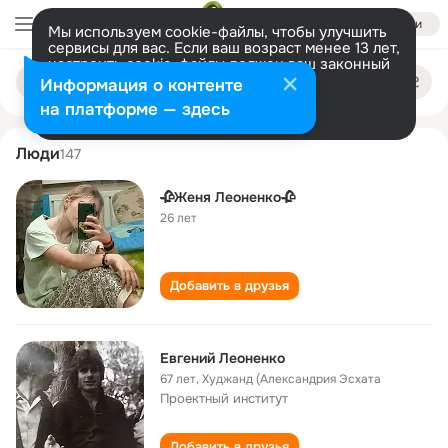
Войти
Мы используем cookie-файлы, чтобы улучшить
сервисы для вас. Если ваш возраст менее 13 лет,
настроить cookie-файлы должен ваш законный
evgeniy leonenko
Поиск
представитель.
Больше информации
Информация о контенте
по
людям
Разрешить все
Настроить
на платформе — здесь
Люди
147
🥀Женя Леоненко🥀
26 лет
Добавить в друзья
Евгений Леоненко
67 лет
,
Худжанд (Александрия Эсхата
Проектный институт
Добавить в друзья