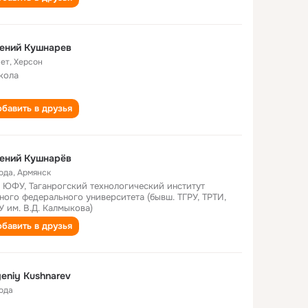
ений Кушнарев
лет
,
Херсон
кола
бавить в друзья
ений Кушнарёв
года
,
Армянск
 ЮФУ, Таганрогский технологический институт
ого федерального университета (бывш. ТГРУ, ТРТИ,
У им. В.Д. Калмыкова)
бавить в друзья
eniy Kushnarev
года