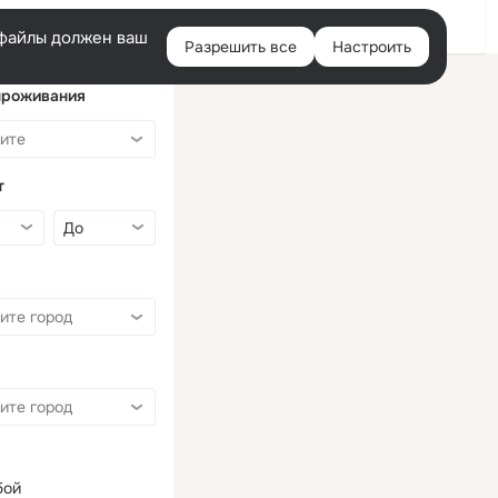
Войти
e-файлы должен ваш
Разрешить все
Настроить
Правая
колонка
проживания
т
бой