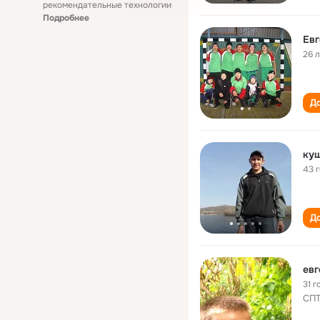
рекомендательные технологии
Подробнее
Евг
26 
До
куш
43 
До
евг
31 г
СП