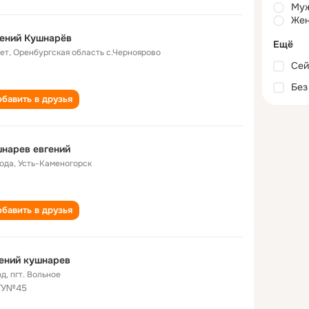
Му
Жен
ений Кушнарёв
Ещё
лет
,
Оренбургская область с.Черноярово
Сей
Без
бавить в друзья
нарев евгений
года
,
Усть-Каменогорск
бавить в друзья
ений кушнарев
од
,
пгт. Вольное
ТУ№45