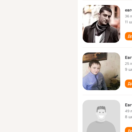
евг
36 
11 
До
Евг
25 
9 ш
До
Евг
49 
8 ш
До