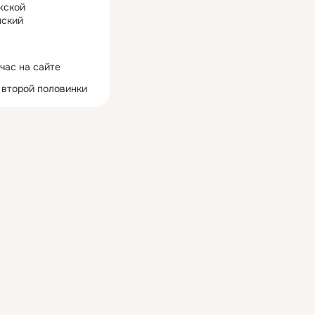
жской
ский
час на сайте
 второй половинки