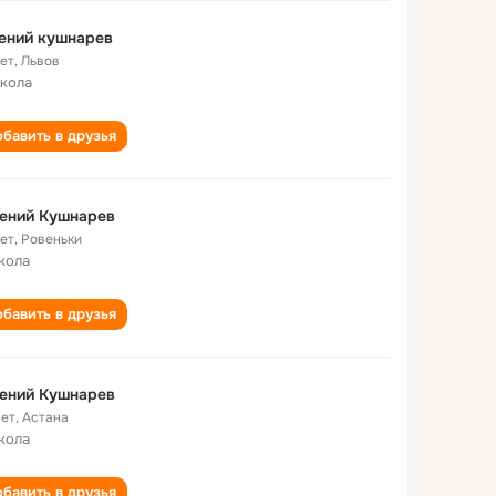
ений кушнарев
лет
,
Львов
школа
бавить в друзья
ений Кушнарев
лет
,
Ровеньки
кола
бавить в друзья
ений Кушнарев
лет
,
Астана
кола
бавить в друзья