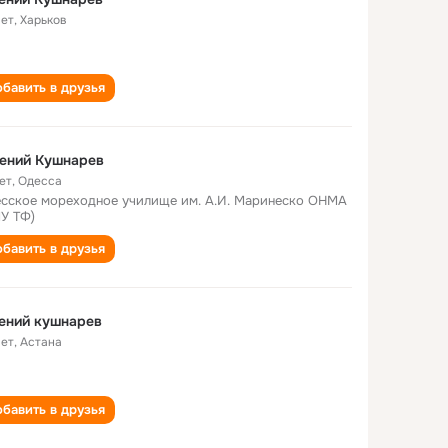
лет
,
Харьков
бавить в друзья
ений Кушнарев
ет
,
Одесса
сское мореходное училище им. А.И. Маринеско ОНМА
У ТФ)
бавить в друзья
ений кушнарев
лет
,
Астана
бавить в друзья