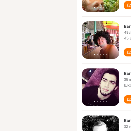
До
Евг
49 
45 
До
Евг
35 
Шко
До
Евг
32 