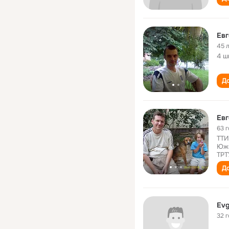
Евг
45 
4 ш
До
Евг
63 
ТТИ
Южн
ТРТ
До
Evg
32 