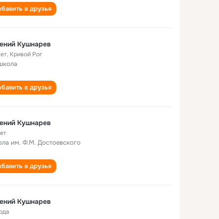
бавить в друзья
ений Кушнарев
лет
,
Кривой Рог
школа
бавить в друзья
ений Кушнарев
лет
ла им. Ф.М. Достоевского
бавить в друзья
ений Кушнарев
года