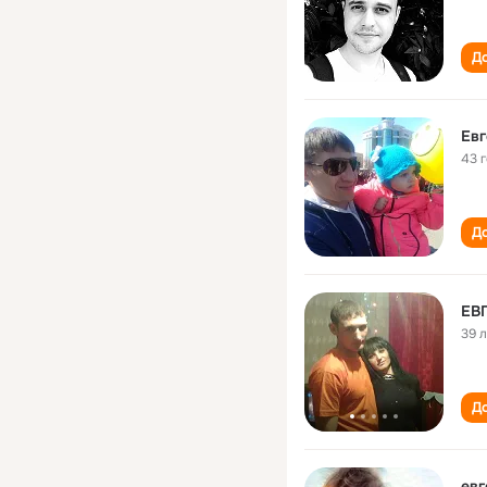
До
43 
До
ЕВ
39 
До
евг