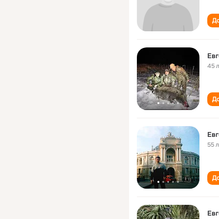
До
Евг
45 
До
Евг
55 
До
Евг