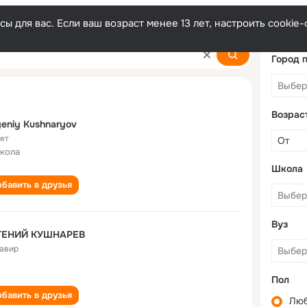
ы для вас. Если ваш возраст менее 13 лет, настроить cooki
ev
Город 
Возрас
eniy Kushnaryov
лет
школа
Школа
бавить в друзья
Вуз
ГЕНИЙ КУШНАРЕВ
авир
Пол
бавить в друзья
Лю