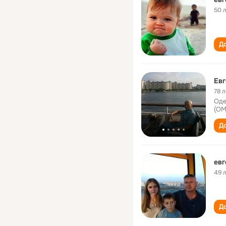
50 
До
Евг
78 л
Оде
(ОМ
До
евг
49 
До