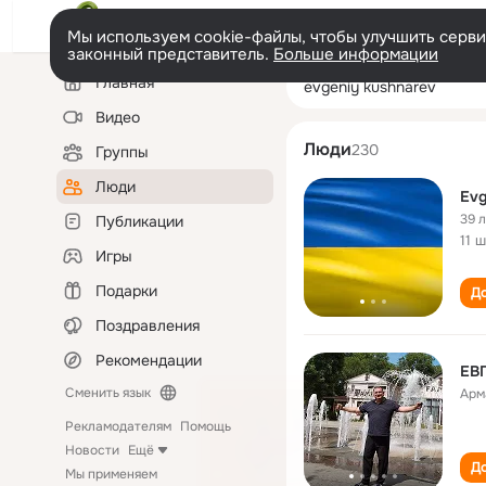
Мы используем cookie-файлы, чтобы улучшить сервис
законный представитель.
Больше информации
Левая
Поиск
Главная
evgeniy kushnar
колонка
по
людям
Видео
Люди
230
Группы
Люди
Evg
39 
Публикации
11 
Игры
Подарки
До
Поздравления
Рекомендации
ЕВ
Сменить язык
Арм
Рекламодателям
Помощь
Новости
Ещё
До
Мы применяем