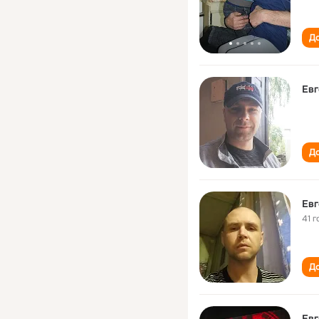
До
Евг
До
Евг
41 г
До
Евг