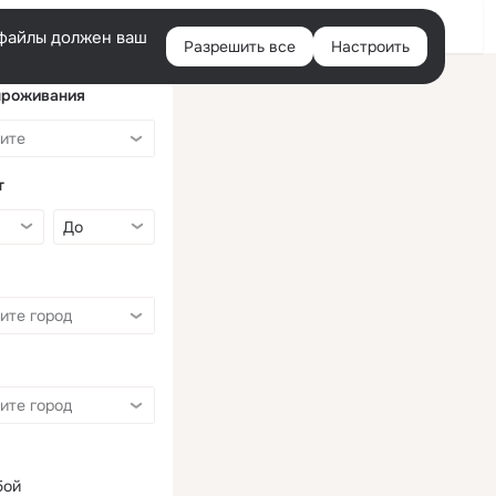
Войти
e-файлы должен ваш
Разрешить все
Настроить
Правая
колонка
проживания
т
бой