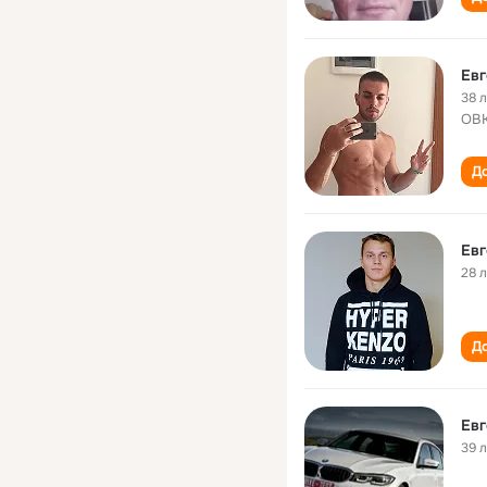
Евг
38 
ОВ
До
Евг
28 
До
Евг
39 