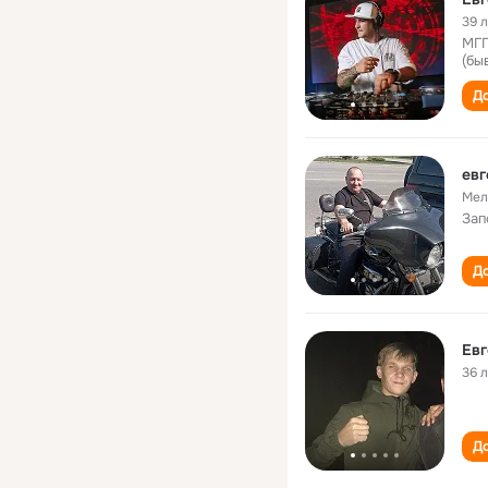
39 
МГГ
(бы
До
евг
Мел
Зап
До
Евг
36 
До