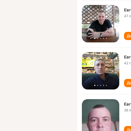
Евг
47 
До
Евг
42 
До
Евг
38 
До