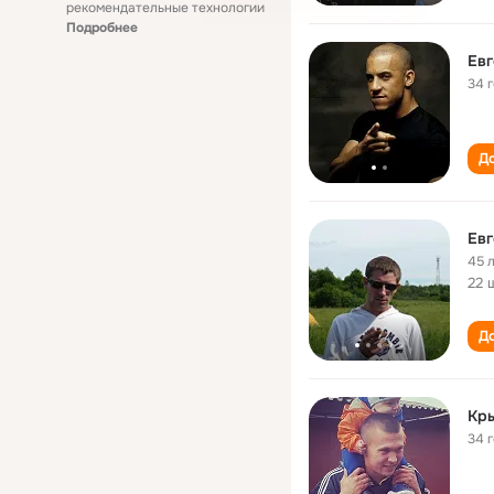
рекомендательные технологии
Подробнее
Евг
34 
До
Евг
45 
22 
До
Кры
34 