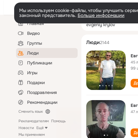
Мы используем cookie-файлы, чтобы улучшить сервис
законный представитель.
Больше информации
Левая
Поиск
Главная
evgeniy krylov
колонка
по
людям
Видео
Люди
2144
Группы
Люди
Евг
45 
Публикации
99 
Игры
Подарки
До
Поздравления
Рекомендации
Евг
Сменить язык
47 
Рекламодателям
Помощь
Новости
Ещё
До
Мы применяем