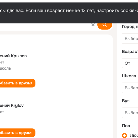
ы для вас. Если ваш возраст менее 13 лет, настроить cooki
Город 
Возрас
ений Крылов
лет
школа
Школа
бавить в друзья
Вуз
ений Krylov
лет
Пол
бавить в друзья
Лю