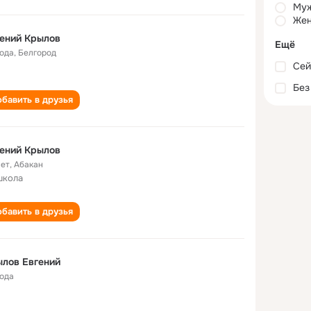
Му
Жен
ений Крылов
Ещё
года
,
Белгород
Сей
Без
бавить в друзья
ений Крылов
лет
,
Абакан
школа
бавить в друзья
лов Евгений
года