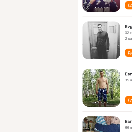
До
Evg
32 
2 ш
До
Евг
35 
До
Евг
66 