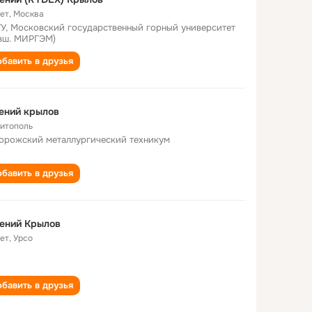
лет
,
Москва
У, Московский государственный горный университет
вш. МИРГЭМ)
бавить в друзья
ений крылов
итополь
орожский металлургический техникум
бавить в друзья
ений Крылов
лет
,
Урсо
бавить в друзья