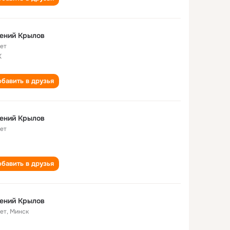
ений Крылов
лет
К
бавить в друзья
ений Крылов
лет
бавить в друзья
ений Крылов
лет
,
Минск