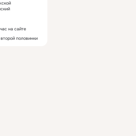
жской
ский
час на сайте
 второй половинки