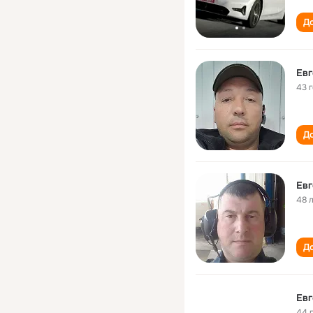
До
Евг
43 
До
Евг
48 
До
Евг
44 