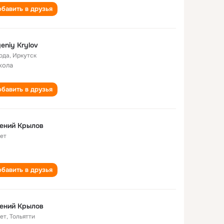
бавить в друзья
eniy Krylov
года
,
Иркутск
кола
бавить в друзья
ений Крылов
лет
бавить в друзья
ений Крылов
лет
,
Тольятти