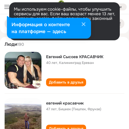
Войти
Мы используем cookie-файлы, чтобы улучшить
сервисы для вас. Если ваш возраст менее 13 лет,
настроить cookie-файлы должен ваш законный
evgeniy krasavchik
Поиск
представитель.
Больше информации
Информация о контенте
по
людям
Разрешить все
Настроить
на платформе — здесь
Люди
190
Евгений Сысоев КРАСАВЧИК
40 лет
,
Калининград Ереван
Добавить в друзья
евгений красавчик
47 лет
,
Бишкек (Пишпек, Фрунзе)
Добавить в друзья