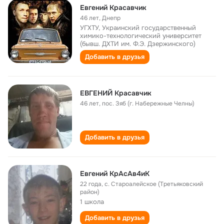
Евгений Красавчик
46 лет
,
Днепр
УГХТУ, Украинский государственный
химико-технологический университет
(бывш. ДХТИ им. Ф.Э. Дзержинского)
Добавить в друзья
ЕВГЕНИЙ Красавчик
46 лет
,
пос. Зяб (г. Набережные Челны)
Добавить в друзья
Евгений КрАсАв4иК
22 года
,
с. Староалейское (Третьяковский
район)
1 школа
Добавить в друзья