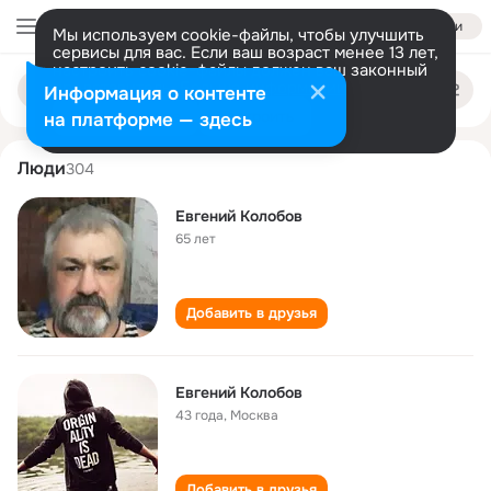
Войти
Мы используем cookie-файлы, чтобы улучшить
сервисы для вас. Если ваш возраст менее 13 лет,
настроить cookie-файлы должен ваш законный
evgeniy kolobov
Поиск
представитель.
Больше информации
Информация о контенте
по
людям
Разрешить все
Настроить
на платформе — здесь
Люди
304
Евгений Колобов
65 лет
Добавить в друзья
Евгений Колобов
43 года
,
Москва
Добавить в друзья