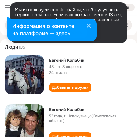
Войти
Мы используем cookie-файлы, чтобы улучшить
сервисы для вас. Если ваш возраст менее 13 лет,
настроить cookie-файлы должен ваш законный
evgeniy kalabin
Поиск
представитель.
Больше информации
Информация о контенте
по
людям
Разрешить все
Настроить
на платформе — здесь
Люди
105
Евгений Калабин
48 лет
,
Запорожье
24 школа
Добавить в друзья
Евгений Калабин
53 года
,
г. Новокузнецк (Кемеровская
область)
Добавить в друзья