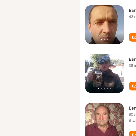
Евг
43 
До
Евг
38 
До
Евг
80 
9 ш
До