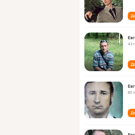
До
Евг
43 
До
Евг
80 
До
Евг