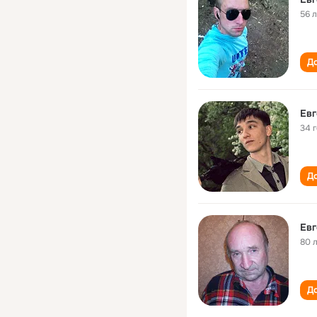
56 
До
Евг
34 
До
Евг
80 
До