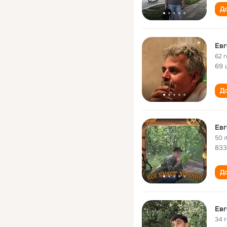
До
Евг
62 
69 
До
Евг
50 
833
До
Евг
34 