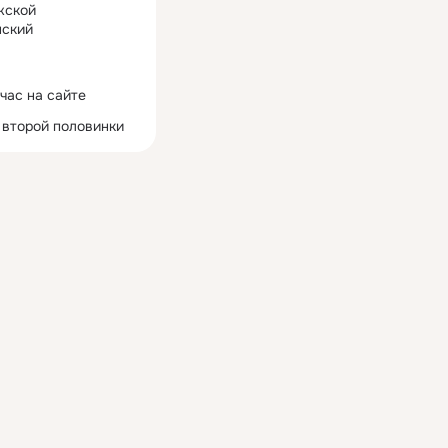
жской
ский
час на сайте
 второй половинки