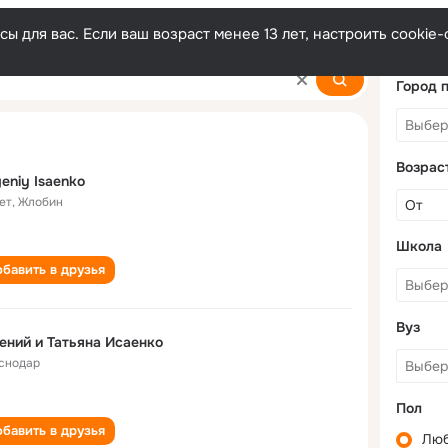
ы для вас. Если ваш возраст менее 13 лет, настроить cooki
Город 
Возрас
eniy Isaenko
ет
,
Жлобин
Школа
бавить в друзья
Вуз
ений и Татьяна Исаенко
снодар
Пол
бавить в друзья
Лю