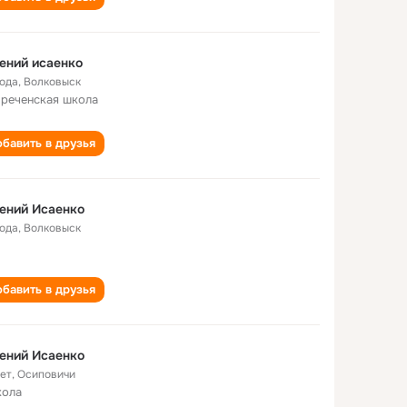
ений исаенко
года
,
Волковыск
реченская школа
бавить в друзья
ений Исаенко
года
,
Волковыск
бавить в друзья
ений Исаенко
лет
,
Осиповичи
кола