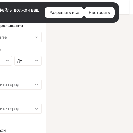
Войти
e-файлы должен ваш
Разрешить все
Настроить
Правая
колонка
проживания
т
бой