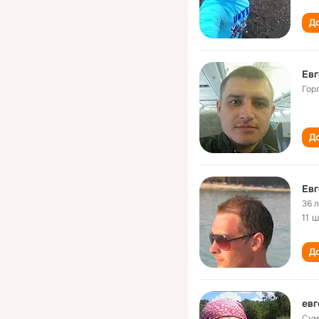
До
Евг
Гор
До
Евг
36 
11 
До
евг
Сум