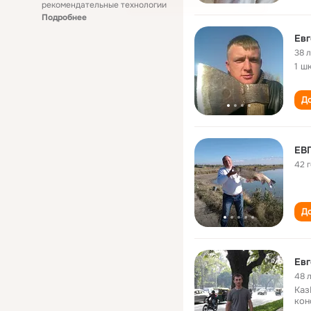
рекомендательные технологии
Подробнее
Евг
38 
1 ш
До
ЕВ
42 
До
Евг
48 
Каз
кон