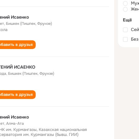
Му
Жен
ений Исаенко
Ещё
лет
,
Бишкек (Пишпек, Фрунзе)
Сей
кола
Без
бавить в друзья
ГЕНИЙ ИСАЕНКО
года
,
Бишкек (Пишпек, Фрунзе)
бавить в друзья
ений Исаенко
лет
,
Алма-Ата
НК им. Курмангазы, Казахская национальная
серватория им. Курмангазы (бывш. ГИИ)