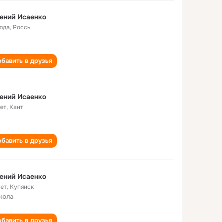
ений Исаенко
года
,
Россь
бавить в друзья
ений Исаенко
лет
,
Кант
бавить в друзья
ений Исаенко
лет
,
Купянск
кола
бавить в друзья