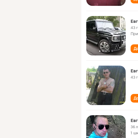
Евг
43 
При
До
Евг
43 
До
Евг
36 
1 ш