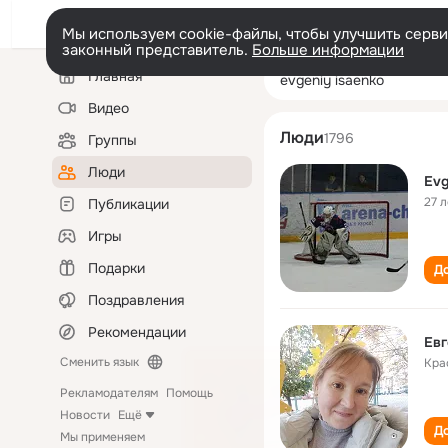
Мы используем cookie-файлы, чтобы улучшить сервис
законный представитель.
Больше информации
Левая
Поиск
Главная
evgeniy isaenko
колонка
по
людям
Видео
Люди
1796
Группы
Люди
Evg
27 л
Публикации
Игры
Подарки
До
Поздравления
Рекомендации
Евг
Сменить язык
Кра
Рекламодателям
Помощь
Новости
Ещё
До
Мы применяем