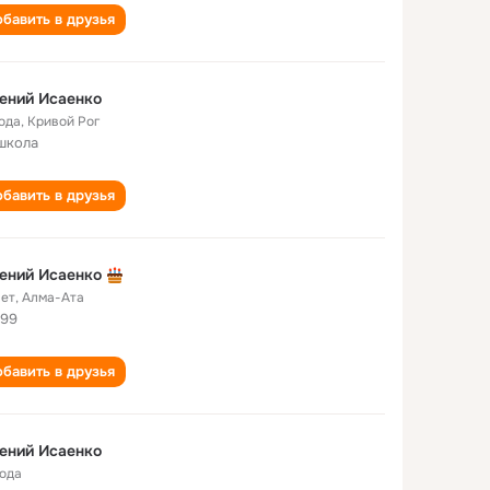
бавить в друзья
ений Исаенко
года
,
Кривой Рог
школа
бавить в друзья
ений Исаенко
лет
,
Алма-Ата
99
бавить в друзья
ений Исаенко
года