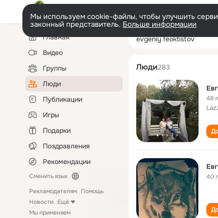
Мы используем cookie-файлы, чтобы улучшить сервис
законный представитель.
Больше информации
Левая
Поиск
Главная
evgeniy feoktist
колонка
по
людям
Видео
Люди
283
Группы
Люди
Евг
48 
Публикации
Laz
Игры
Подарки
До
Поздравления
Рекомендации
Евг
Сменить язык
40 
Рекламодателям
Помощь
Новости
Ещё
До
Мы применяем