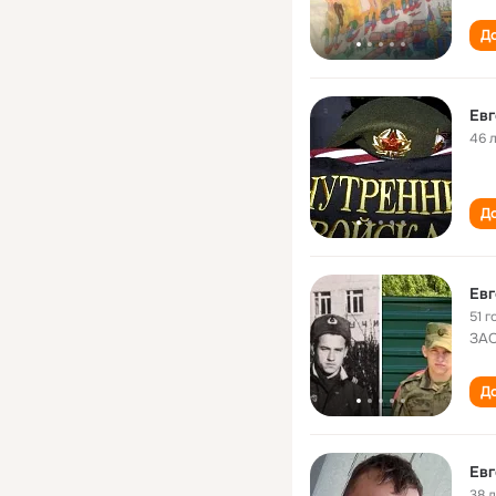
До
Евг
46 
До
Евг
51 г
ЗАО
До
Евг
38 