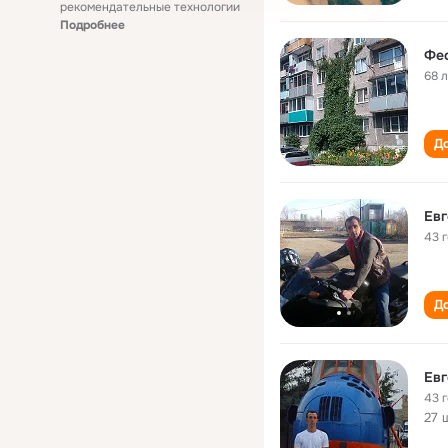
рекомендательные технологии
Подробнее
Фео
68 
До
Евг
43 
До
Евг
43 
27 