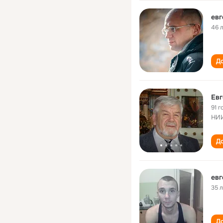
евг
46 
До
Евг
91 г
НИИ
До
евг
35 
До