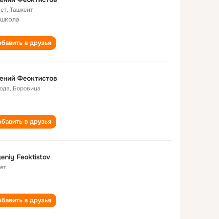
лет
,
Ташкент
 школа
бавить в друзья
ений Феоктистов
года
,
Боровица
бавить в друзья
eniy Feoktistov
лет
бавить в друзья