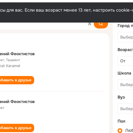
ы для вас. Если ваш возраст менее 13 лет, настроить cooki
ov
Город 
Возрас
ений Феоктистов
лет
,
Ташкент
zat Karamel
Школа
бавить в друзья
Вуз
ений Феоктистов
лет
Пол
бавить в друзья
Лю