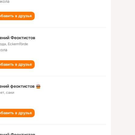
школа
бавить в друзья
ений Феоктистов
года
,
Eckernförde
кола
бавить в друзья
ений феоктистов
лет
,
саки
бавить в друзья
ений Феоктистов