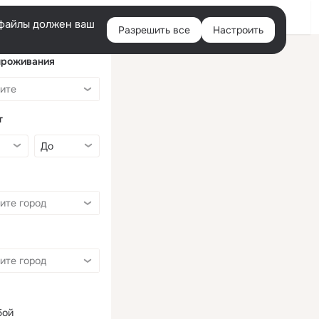
Войти
e-файлы должен ваш
Разрешить все
Настроить
Правая
колонка
проживания
т
бой