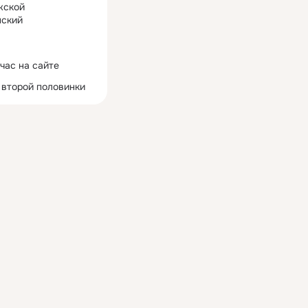
жской
ский
час на сайте
 второй половинки