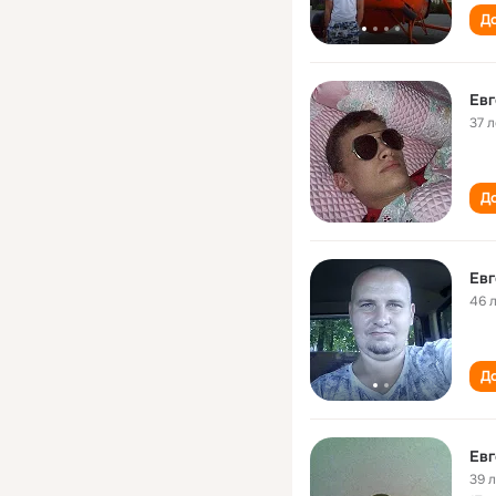
До
Евг
37 л
До
Евг
46 
До
Евг
39 