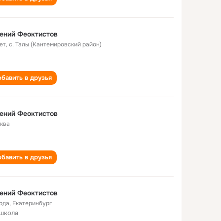
ений Феоктистов
ет
,
с. Талы (Кантемировский район)
бавить в друзья
ений Феоктистов
ква
бавить в друзья
ений Феоктистов
года
,
Екатеринбург
 школа