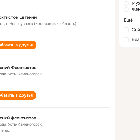
Му
Жен
ктистов Евгений
Ещё
лет
,
г. Новокузнецк (Кемеровская область)
Сей
Без
бавить в друзья
ений Феоктистов
года
,
Усть-Каменогорск
бавить в друзья
ений феоктистов
года
,
Усть-Каменогорск
школа