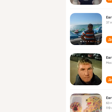
Евг
37 л
До
Евг
Мос
До
Евг
63 
119