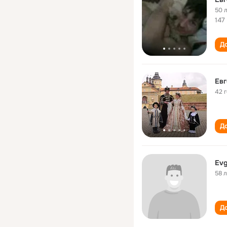
50 
147
До
Евг
42 
До
Evg
58 
До