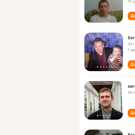
17 
До
Евг
42 
1 ш
До
евг
50 
До
Евг