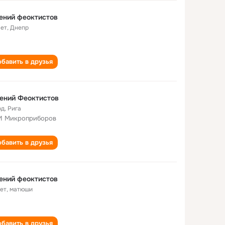
ений феоктистов
лет
,
Днепр
бавить в друзья
ений Феоктистов
од
,
Рига
 Микроприборов
бавить в друзья
ений феоктистов
лет
,
матюши
бавить в друзья