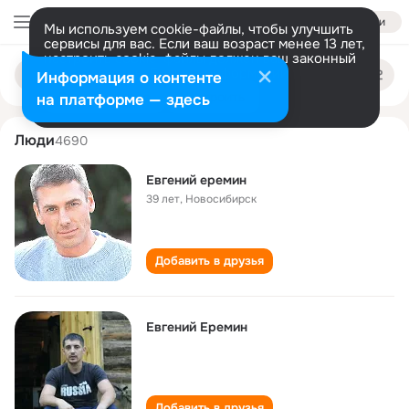
Войти
Мы используем cookie-файлы, чтобы улучшить
сервисы для вас. Если ваш возраст менее 13 лет,
настроить cookie-файлы должен ваш законный
evgeniy eremin
Поиск
представитель.
Больше информации
Информация о контенте
по
людям
Разрешить все
Настроить
на платформе — здесь
Люди
4690
Евгений еремин
39 лет
,
Новосибирск
Добавить в друзья
Евгений Еремин
Добавить в друзья