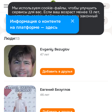
Войти
Мы используем cookie-файлы, чтобы улучшить
сервисы для вас. Если ваш возраст менее 13 лет,
настроить cookie-файлы должен ваш законный
evgeniy bezuglov
Поиск
представитель.
Больше информации
Информация о контенте
по
людям
Разрешить все
Настроить
на платформе — здесь
Люди
113
Evgeniy Bezuglov
47 лет
Добавить в друзья
Евгений Безуглов
46 лет
Добавить в друзья