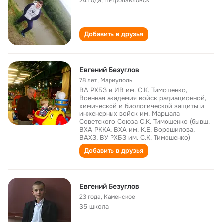
24 года
,
Петропавловск
Добавить в друзья
Евгений Безуглов
78 лет
,
Мариуполь
ВА РХБЗ и ИВ им. С.К. Тимошенко,
Военная академия войск радиационной,
химической и биологической защиты и
инженерных войск им. Маршала
Советского Союза С.К. Тимошенко (бывш.
ВХА РККА, ВХА им. К.Е. Ворошилова,
ВАХЗ, ВУ РХБЗ им. С.К. Тимошенко)
Добавить в друзья
Евгений Безуглов
23 года
,
Каменское
35 школа