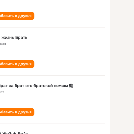
бавить в друзья
 жизнь Брать
коп
бавить в друзья
брат за брат это братской помшы 🦁
лет
бавить в друзья
О ЖиЗнЬ БрАт