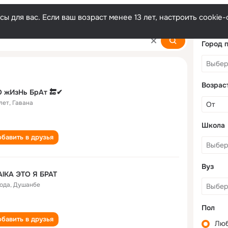
ы для вас. Если ваш возраст менее 13 лет, настроить cooki
Город 
Возрас
О жИзНь БрАт 🔚✔
лет
,
Гавана
Школа
бавить в друзья
Вуз
lKA ЭТО Я БРАТ
года
,
Душанбе
Пол
бавить в друзья
Лю