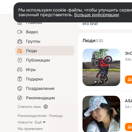
Мы используем cookie-файлы, чтобы улучшить сервис
законный представитель.
Больше информации
Левая
Поиск
Главная
eto brat
колонка
по
людям
Видео
Люди
530
Группы
Люди
Эт
106 
Публикации
Игры
Подарки
До
Поздравления
Рекомендации
ASA
Сменить язык
34 
Рекламодателям
Помощь
Новости
Ещё
До
Мы применяем