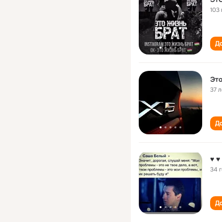
103 
До
Это
37 л
До
♥ ♥
34 
До