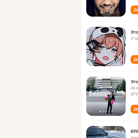
До
Это
17 л
До
Это
28 
ХГУ
До
Алм