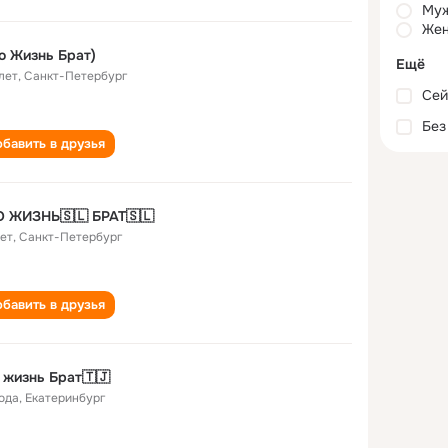
Му
Жен
о Жизнь Брат)
Ещё
лет
,
Санкт-Петербург
Сей
Без
бавить в друзья
О ЖИЗНЬ🇸🇱 БРАТ🇸🇱
лет
,
Санкт-Петербург
бавить в друзья
 жизнь Брат🇹🇯
года
,
Екатеринбург