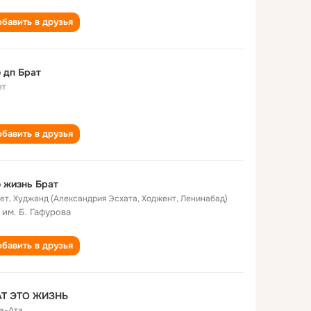
бавить в друзья
 дп Брат
ет
бавить в друзья
 жизнь Брат
лет
,
Худжанд (Александрия Эсхата, Ходжент, Ленинабад)
 им. Б. Гафурова
бавить в друзья
БРАТ ЭТО ЖИЗНЬ
а-Ата