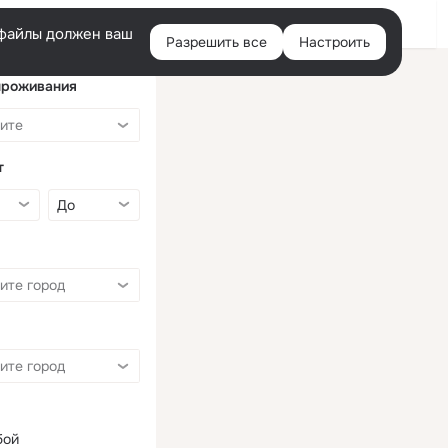
Войти
e-файлы должен ваш
Разрешить все
Настроить
Правая
колонка
проживания
т
бой