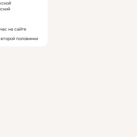
жской
ский
час на сайте
 второй половинки