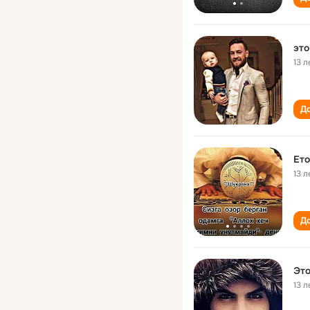
13 л
До
Ето
13 л
До
Это
13 л