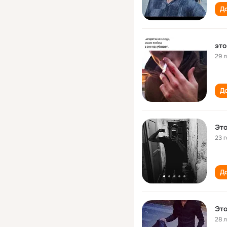
До
это
29 
До
Это
23 
До
Это
28 