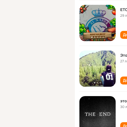
ET
29 
До
Эт
27 л
До
это
30 
До