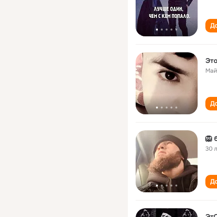
До
Это
Май
До
🦁 
30 
До
Эт