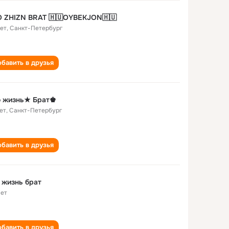
O ZHIZN BRAT 🇭🇺OYBEKJON🇭🇺
лет
,
Санкт-Петербург
бавить в друзья
о жизнь★ Брат♚
ет
,
Санкт-Петербург
бавить в друзья
 жизнь брат
лет
бавить в друзья