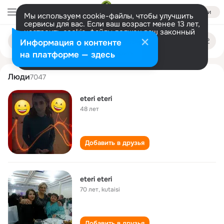
Войти
Мы используем cookie-файлы, чтобы улучшить
сервисы для вас. Если ваш возраст менее 13 лет,
настроить cookie-файлы должен ваш законный
eteri eteri
Поиск
представитель.
Больше информации
Информация о контенте
по
людям
Разрешить все
Настроить
на платформе — здесь
Люди
7047
eteri eteri
48 лет
Добавить в друзья
eteri eteri
70 лет
,
kutaisi
Добавить в друзья