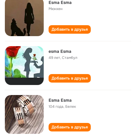
Esma Esma
Мюнхен
Добавить в друзья
esma Esma
49 лет
,
Стамбул
Добавить в друзья
Esma Esma
104 года
,
Белек
Добавить в друзья