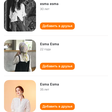
esma esma
30 лет
Добавить в друзья
Esma Esma
22 года
Добавить в друзья
Esma Esma
35 лет
Добавить в друзья