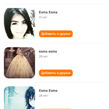
Esma Esma
13 лет
Добавить в друзья
esma esma
28 лет
Добавить в друзья
Esma Esma
28 лет