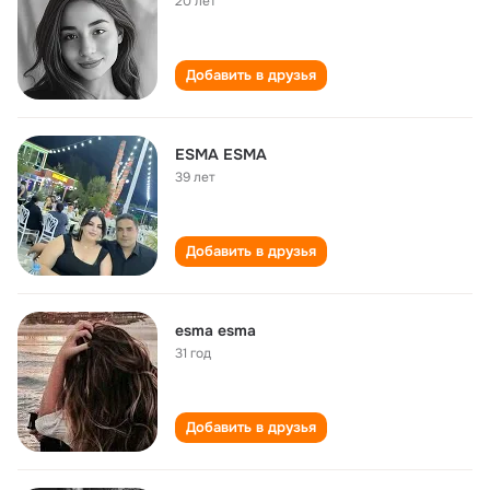
20 лет
Добавить в друзья
ESMA ESMA
39 лет
Добавить в друзья
esma esma
31 год
Добавить в друзья