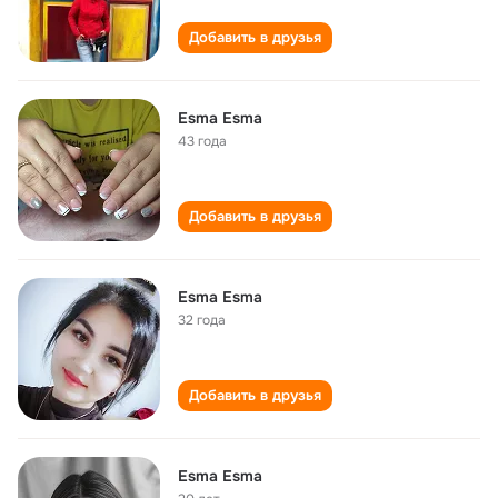
Добавить в друзья
Esma Esma
43 года
Добавить в друзья
Esma Esma
32 года
Добавить в друзья
Esma Esma