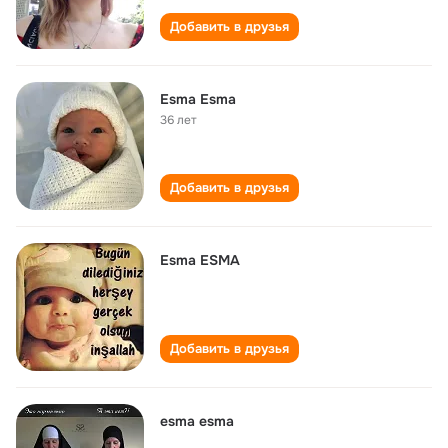
Добавить в друзья
Esma Esma
36 лет
Добавить в друзья
Esma ESMA
Добавить в друзья
esma esma