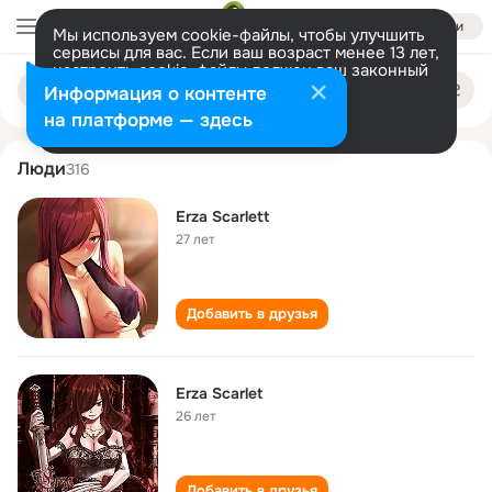
Войти
Мы используем cookie-файлы, чтобы улучшить
сервисы для вас. Если ваш возраст менее 13 лет,
настроить cookie-файлы должен ваш законный
erza scarlet
Поиск
представитель.
Больше информации
Информация о контенте
по
людям
Разрешить все
Настроить
на платформе — здесь
Люди
316
Erza Scarlett
27 лет
Добавить в друзья
Erza Scarlet
26 лет
Добавить в друзья