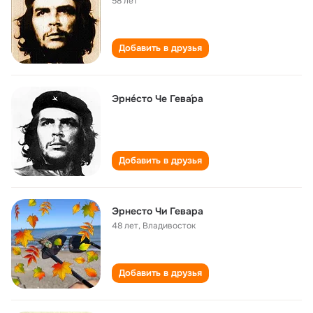
58 лет
Добавить в друзья
Эрне́сто Че Гева́ра
Добавить в друзья
Эрнесто Чи Гевара
48 лет
,
Владивосток
Добавить в друзья