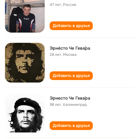
47 лет
,
Россия
Добавить в друзья
Эрне́сто Че Гева́ра
28 лет
,
Москва
Добавить в друзья
Эрнесто Че Гева́ра
98 лет
,
Калининград
Добавить в друзья