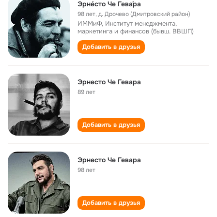
Эрне́сто Че Гева́ра
98 лет
,
д. Дрочево (Дмитровский район)
ИММиФ, Институт менеджмента,
маркетинга и финансов (бывш. ВВШП)
Добавить в друзья
Эрнесто Че Гевара
89 лет
Добавить в друзья
Эрнесто Че Гевара
98 лет
Добавить в друзья