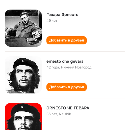
Гевара Эрнесто
49 лет
Добавить в друзья
ernesto che gevara
42 года
,
Нижний Новгород
Добавить в друзья
ЭRNESTO ЧЕ ГЕВАРА
36 лет
,
Nalshik