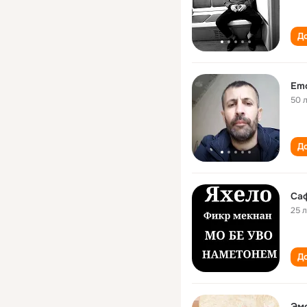
До
Emo
50 
До
Са
25 
До
Эм