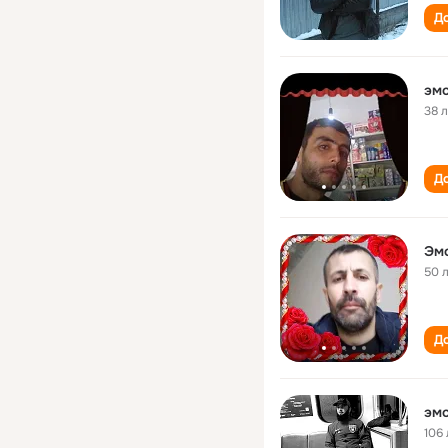
До
эм
38 
До
Эм
50 
До
эм
106 