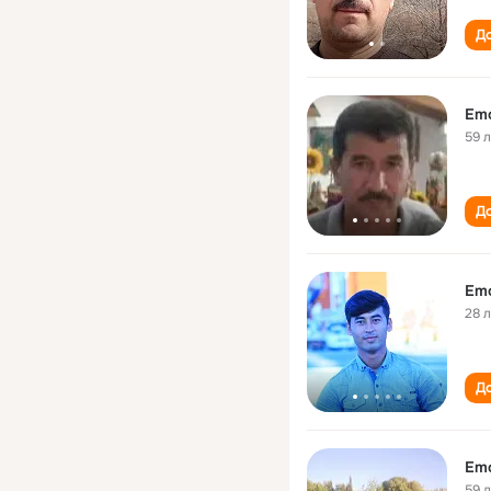
До
Em
59 
До
Emo
28 
До
Emo
59 