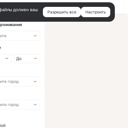
Войти
e-файлы должен ваш
Разрешить все
Настроить
Правая
колонка
проживания
т
бой