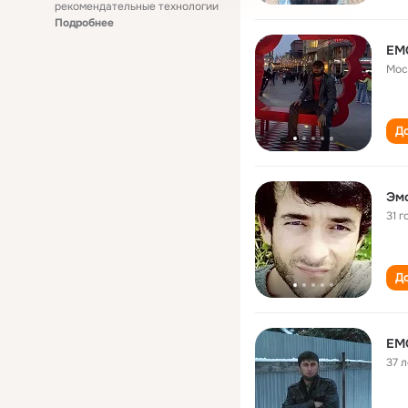
рекомендательные технологии
Подробнее
EM
Мос
До
Эмо
31 г
До
EM
37 л