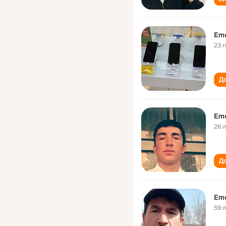
Emo
23 
До
Emo
26 
До
Emo
59 