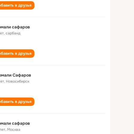
бавить в друзья
омали сафаров
лет
,
сарбанд
бавить в друзья
омали Сафаров
лет
,
Новосибирск
бавить в друзья
омали сафаров
лет
,
Москва