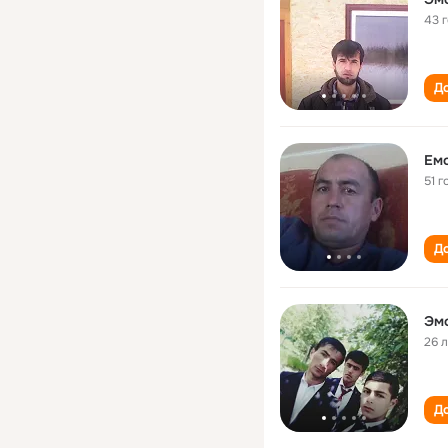
43 
До
Ем
51 г
До
Эм
26 
До