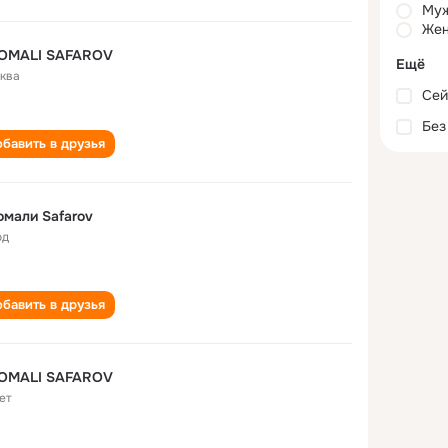
Му
Жен
OMALI SAFAROV
Ещё
ква
Сей
Без
бавить в друзья
мали Safarov
од
бавить в друзья
OMALI SAFAROV
ет