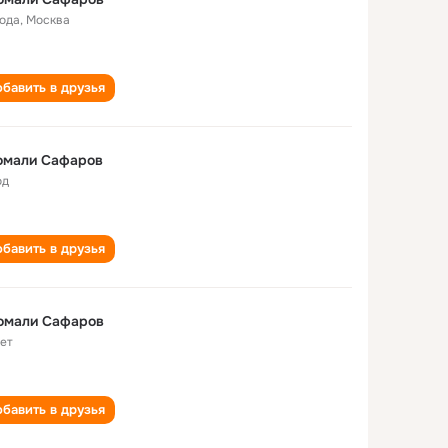
года
,
Москва
бавить в друзья
омали Сафаров
од
бавить в друзья
омали Сафаров
лет
бавить в друзья