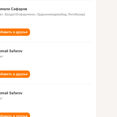
омали Сафаров
ет
,
Вахдат(Кофарнихон, Орджоникидзеабад, Янгибазар)
бавить в друзья
mali Safarov
лет
бавить в друзья
mali Safarov
ет
бавить в друзья