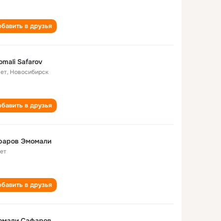
бавить в друзья
mali Safarov
лет
,
Новосибирск
бавить в друзья
фаров Эмомали
лет
бавить в друзья
омали Сафаров