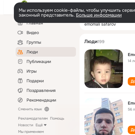
Мы используем cookie-файлы, чтобы улучшить сервис
законный представитель.
Больше информации
Левая
Поиск
Главная
emomali safarov
колонка
по
людям
Видео
Люди
199
Группы
Люди
Emo
14 л
Публикации
Игры
Подарки
До
Поздравления
Рекомендации
Emo
Сменить язык
56 
Рекламодателям
Помощь
Новости
Ещё
До
Мы применяем