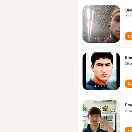
Эм
27 л
До
Emo
25 
До
Emo
19 л
До