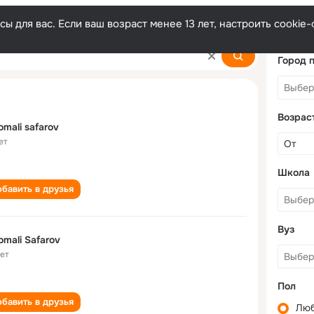
ы для вас. Если ваш возраст менее 13 лет, настроить cooki
Город 
Возрас
mali safarov
ет
Школа
бавить в друзья
Вуз
mali Safarov
лет
Пол
бавить в друзья
Лю