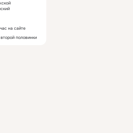
жской
ский
час на сайте
 второй половинки