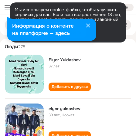
Войти
Мы используем cookie-файлы, чтобы улучшить
сервисы для вас. Если ваш возраст менее 13 лет,
настроить cookie-файлы должен ваш законный
elyor yuldashev
Поиск
представитель.
Больше информации
Информация о контенте
по
людям
Разрешить все
Настроить
на платформе — здесь
Люди
275
Elyor Yuldashev
37 лет
Добавить в друзья
elyor yuldashev
39 лет
,
Ноокат
Добавить в друзья