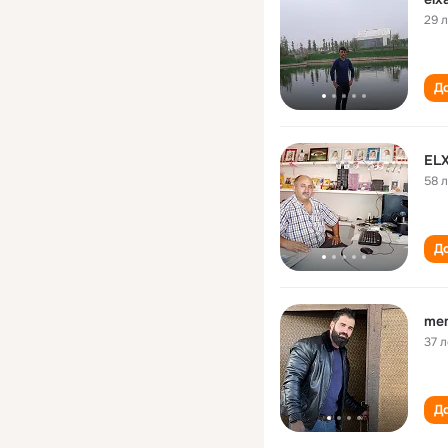
29 
До
EL
58 
До
me
37 л
До