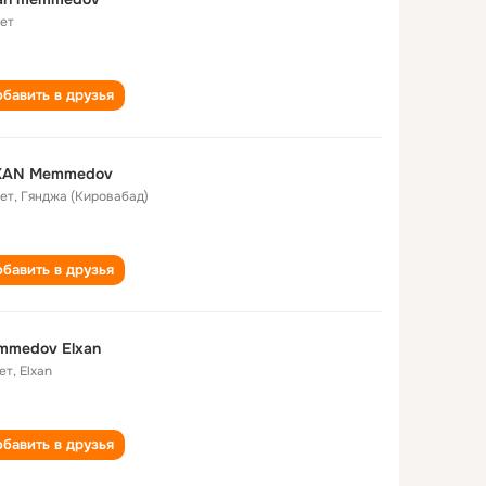
лет
бавить в друзья
XAN Memmedov
лет
,
Гянджа (Кировабад)
бавить в друзья
mmedov Elxan
ет
,
Elxan
бавить в друзья