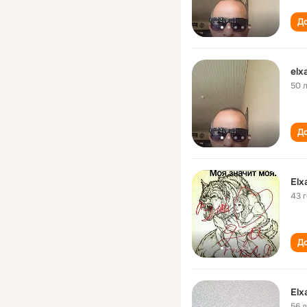
До
el
50 
До
El
43 
До
El
56 