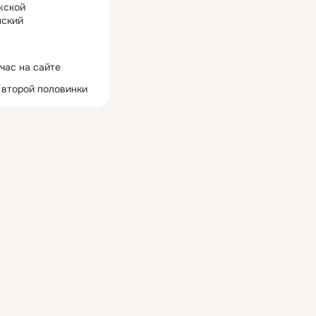
жской
ский
час на сайте
 второй половинки