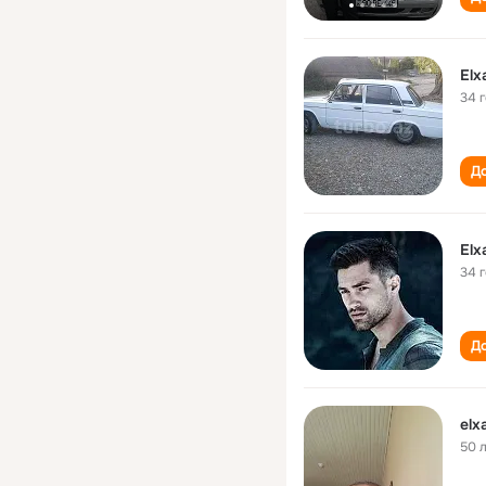
El
34 
До
El
34 
До
el
50 