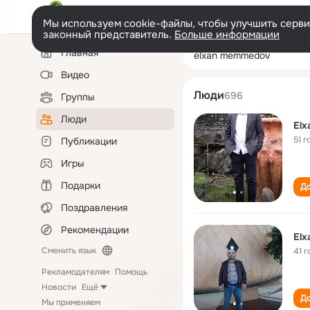
Мы используем cookie-файлы, чтобы улучшить сервис
законный представитель.
Больше информации
Левая
Поиск
Главная
elxan memmedo
колонка
по
людям
Видео
Люди
696
Группы
Люди
El
51 г
Публикации
Игры
Подарки
До
Поздравления
Рекомендации
El
Сменить язык
41 г
Рекламодателям
Помощь
Новости
Ещё
До
Мы применяем