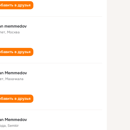
бавить в друзья
xan memmedov
лет
,
Москва
бавить в друзья
xan Memmedov
ет
,
Махачкала
бавить в друзья
xan Memmedov
года
,
Semkir