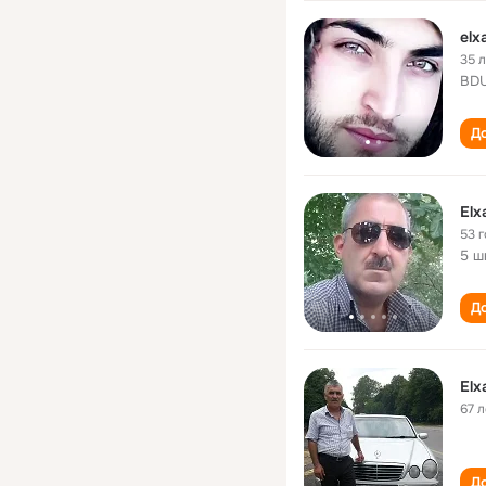
el
35 
BD
До
El
53 
5 ш
До
El
67 л
До