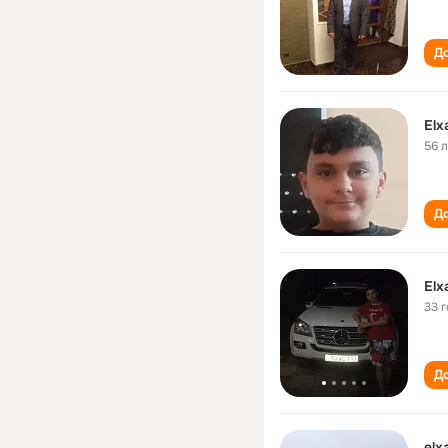
До
El
56 
До
El
33 
До
el