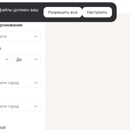
Войти
e-файлы должен ваш
Разрешить все
Настроить
Правая
колонка
проживания
т
бой