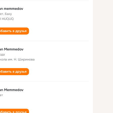
xan memmedov
лет
,
Баку
U HUQUQ
бавить в друзья
xan Memmedov
года
кола им. Н. Ширинова
бавить в друзья
xan Memmedov
ет
бавить в друзья