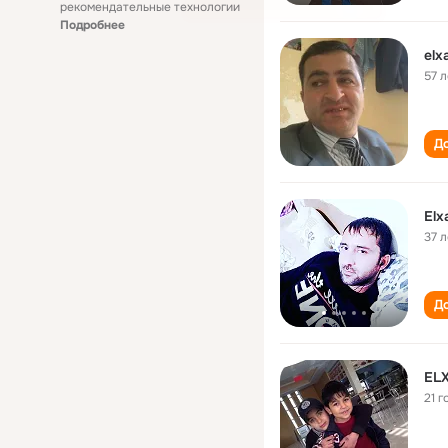
рекомендательные технологии
Подробнее
el
57 л
До
El
37 л
До
EL
21 г