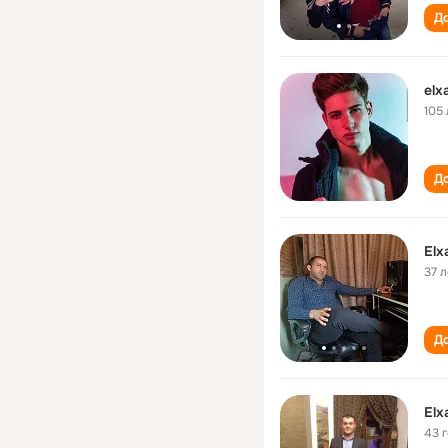
До
el
105 
До
El
37 л
До
El
43 