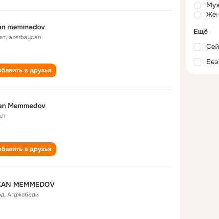
Му
Жен
xan memmedov
Ещё
ет
,
azerbaycan
Сей
Без
бавить в друзья
xan Memmedov
ет
бавить в друзья
XAN MEMMEDOV
од
,
Агджабеди