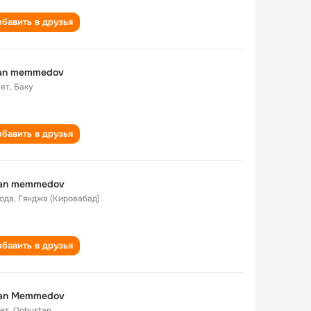
бавить в друзья
xan memmedov
лет
,
Баку
бавить в друзья
xan memmedov
года
,
Гянджа (Кировабад)
бавить в друзья
xan Memmedov
лет
,
Qobustan