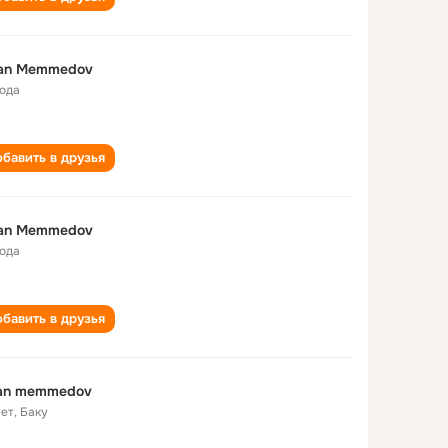
xan Memmedov
года
бавить в друзья
xan Memmedov
года
бавить в друзья
xan memmedov
лет
,
Баку