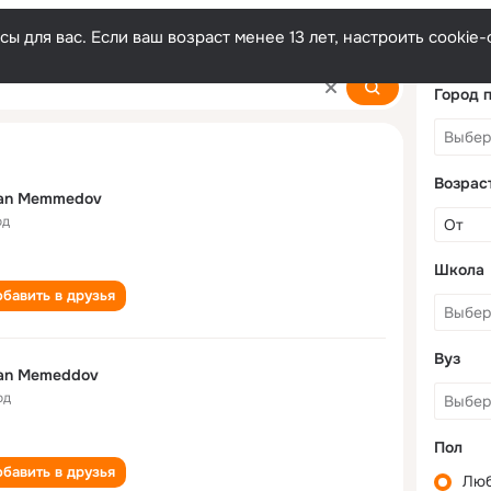
ы для вас. Если ваш возраст менее 13 лет, настроить cooki
v
Город 
Возрас
xan Memmedov
од
Школа
бавить в друзья
Вуз
xan Memeddov
од
Пол
бавить в друзья
Лю