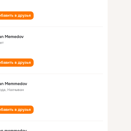
бавить в друзья
xan Memedov
лет
бавить в друзья
xan Memmedov
года
,
Нахчыван
бавить в друзья
xan memmedov