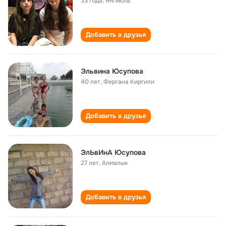
33 года
,
Янгиюль
Добавить в друзья
Эльвина Юсупова
40 лет
,
Фергана Киргили
Добавить в друзья
ЭлЬвИнА Юсупова
27 лет
,
Алмалык
Добавить в друзья