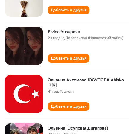
Добавить в друзья
Elvina Yusupova
23 года
,
д. Телепаново (Илишевский район)
Добавить в друзья
Эльвина Ахтемова ЮСУПОВА Ahiska
🇹🇷
41 год
,
Ташкент
Добавить в друзья
Эльвина Юсупова(Шигапова)