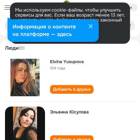
Войти
Мы используем cookie-файлы, чтобы улучшить
сервисы для вас. Если ваш возраст менее 13 лет,
настроить cookie-файлы должен ваш законный
elvina yusupova
Поиск
представитель.
Больше информации
Информация о контенте
по
людям
Разрешить все
Настроить
на платформе — здесь
Люди
101
Elvina Yusupova
104 года
Добавить в друзья
Эльвина Юсупова
Добавить в друзья