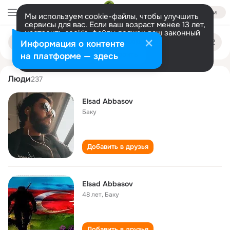
Войти
Мы используем cookie-файлы, чтобы улучшить
сервисы для вас. Если ваш возраст менее 13 лет,
настроить cookie-файлы должен ваш законный
elsad abbasov
Поиск
представитель.
Больше информации
Информация о контенте
по
людям
Разрешить все
Настроить
на платформе — здесь
Люди
237
Elsad Abbasov
Баку
Добавить в друзья
Elsad Abbasov
48 лет
,
Баку
Добавить в друзья