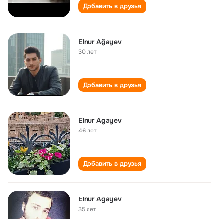
Добавить в друзья
Elnur Ağayev
30 лет
Добавить в друзья
Elnur Agayev
46 лет
Добавить в друзья
Elnur Agayev
35 лет