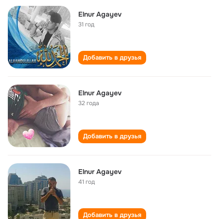
Elnur Agayev
31 год
Добавить в друзья
Elnur Agayev
32 года
Добавить в друзья
Elnur Agayev
41 год
Добавить в друзья