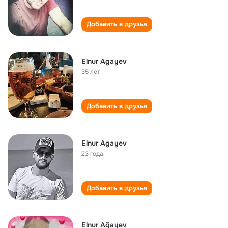
Добавить в друзья
Elnur Agayev
35 лет
Добавить в друзья
Elnur Agayev
23 года
Добавить в друзья
Elnur Ağayev